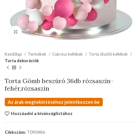
kattints a kinagyításhoz
Kezdőlap
Termékek
Cukrász kellékek
Torta díszítő kellékek
Torta dekorációk
Torta Gömb beszúró 36db rózsaszín-
fehér,rózsaszín
Az árak megtekintéséhez jelentkezzen be
Hozzáadni a kívánságlistához
Cikkszám:
T090486