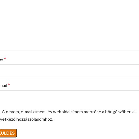
*
év
*
mail
A nevem, e-mail címem, és weboldalcímem mentése a böngészőben a
vetkező hozzászólásomhoz.