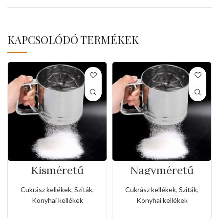
KAPCSOLÓDÓ TERMÉKEK
Kisméretű
Nagyméretű
rozsdamentes
rozsdamentes
liszt,porcukor
liszt,porcukor
Cukrász kellékek
,
Sziták
,
Cukrász kellékek
,
Sziták
,
szóró
szóró
Konyhai kellékek
Konyhai kellékek