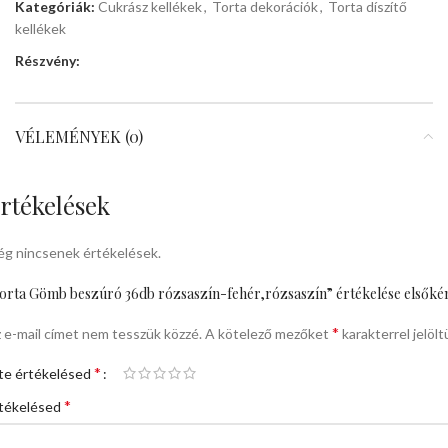
Kategóriák:
Cukrász kellékek
,
Torta dekorációk
,
Torta díszítő
kellékek
Részvény:
VÉLEMÉNYEK (0)
rtékelések
g nincsenek értékelések.
orta Gömb beszúró 36db rózsaszín-fehér,rózsaszín” értékelése elsőké
*
 e-mail címet nem tesszük közzé.
A kötelező mezőket
karakterrel jelölt
*
te értékelésed
*
tékelésed