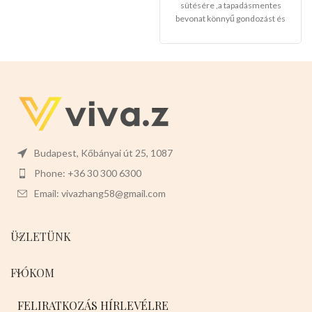
sütésére ,a tapadásmentes
bevonat könnyű gondozást és
karbantartást tesz lehetővé, és
könnyen levehet,ez megkönnyíti
a tisztítását is.
Mérete:
25cm
magas 9cm széles 3cm mély
Budapest, Kőbányai út 25, 1087
Phone: +36 30 300 6300
Email: vivazhang58@gmail.com
ÜZLETÜNK
FIÓKOM
FELIRATKOZÁS HÍRLEVÉLRE