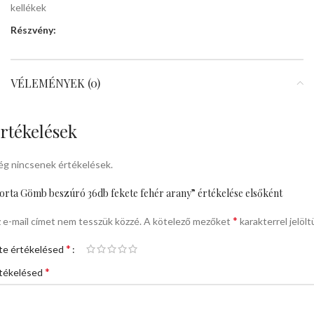
kellékek
Részvény:
VÉLEMÉNYEK (0)
rtékelések
g nincsenek értékelések.
orta Gömb beszúró 36db fekete fehér arany” értékelése elsőként
*
 e-mail címet nem tesszük közzé.
A kötelező mezőket
karakterrel jelölt
*
te értékelésed
*
tékelésed