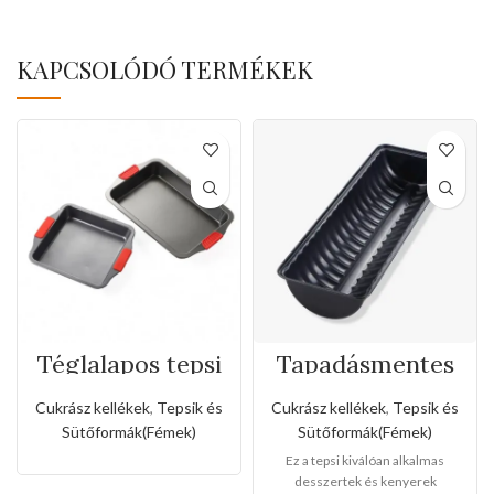
KAPCSOLÓDÓ TERMÉKEK
Téglalapos tepsi
Tapadásmentes
szilikon fogóval
őzgerinc
forma(Közepes
Cukrász kellékek
,
Tepsik és
Cukrász kellékek
,
Tepsik és
méret)
Sütőformák(Fémek)
Sütőformák(Fémek)
Ez a tepsi kiválóan alkalmas
desszertek és kenyerek