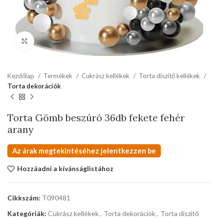
kattints a kinagyításhoz
Kezdőlap
Termékek
Cukrász kellékek
Torta díszítő kellékek
Torta dekorációk
Torta Gömb beszúró 36db fekete fehér
arany
Az árak megtekintéséhez jelentkezzen be
Hozzáadni a kívánságlistához
Cikkszám:
T090481
Kategóriák:
Cukrász kellékek
,
Torta dekorációk
,
Torta díszítő