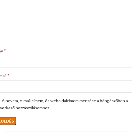
*
év
*
mail
A nevem, e-mail címem, és weboldalcímem mentése a böngészőben a
vetkező hozzászólásomhoz.