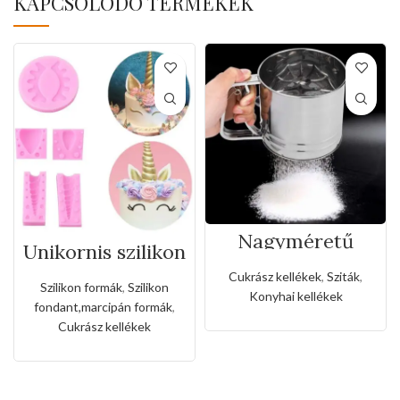
KAPCSOLÓDÓ TERMÉKEK
Nagyméretű
Unikornis szilikon
rozsdamentes
fondant forma
liszt,porcukor
Cukrász kellékek
,
Sziták
,
szóró
Szilikon formák
,
Szilikon
Konyhai kellékek
fondant,marcipán formák
,
Cukrász kellékek