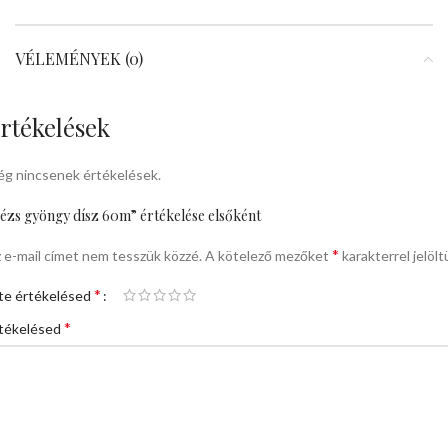
VÉLEMÉNYEK (0)
rtékelések
g nincsenek értékelések.
ézs gyöngy dísz 60m” értékelése elsőként
*
 e-mail címet nem tesszük közzé.
A kötelező mezőket
karakterrel jelölt
*
te értékelésed
*
tékelésed