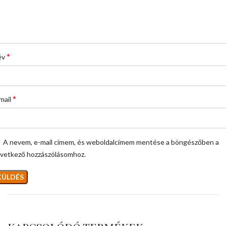
*
év
*
mail
A nevem, e-mail címem, és weboldalcímem mentése a böngészőben a
vetkező hozzászólásomhoz.