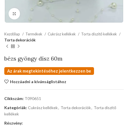
kattints a kinagyításhoz
Kezdőlap
Termékek
Cukrász kellékek
Torta díszítő kellékek
Torta dekorációk
bézs gyöngy dísz 60m
Az árak megtekintéséhez jelentkezzen be
Hozzáadni a kívánságlistához
Cikkszám:
T090651
Kategóriák:
Cukrász kellékek
,
Torta dekorációk
,
Torta díszítő
kellékek
Részvény: