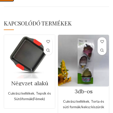
KAPCSOLÓDÓ TERMÉKEK
Négyzet alakú
tepsi szilikon
3db-os
fogóval
Cukrász kellékek
,
Tepsik és
rozsdamentes
Sütőformák(Fémek)
kiszúró készlet
Cukrász kellékek
,
Torta és
fagyi és muffin
süti formák/keksz kiszúrók
alakkal