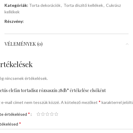
Kategóriák:
Torta dekorációk
,
Torta díszítő kellékek
,
Cukrász
kellékek
Részvény:
VÉLEMÉNYEK (0)
rtékelések
g nincsenek értékelések.
etűs elefán tortadísz rózsaszín 28db” értékelése elsőként
*
 e-mail címet nem tesszük közzé.
A kötelező mezőket
karakterrel jelölt
*
te értékelésed
*
tékelésed