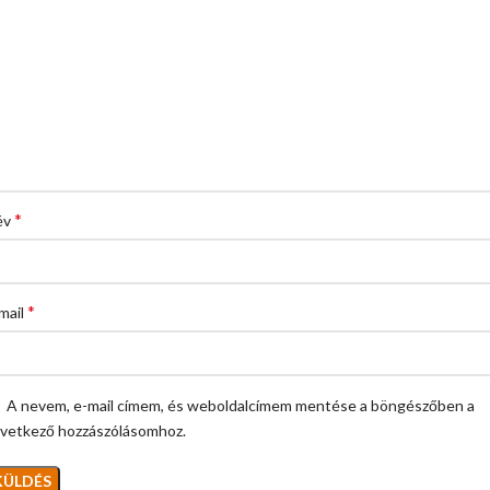
*
év
*
mail
A nevem, e-mail címem, és weboldalcímem mentése a böngészőben a
vetkező hozzászólásomhoz.