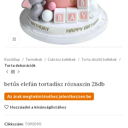
kattints a kinagyításhoz
Kezdőlap
Termékek
Cukrász kellékek
Torta díszítő kellékek
Torta dekorációk
betűs elefán tortadísz rózsaszín 28db
Az árak megtekintéséhez jelentkezzen be
Hozzáadni a kívánságlistához
Cikkszám:
T090590