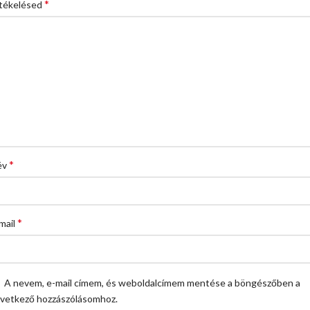
*
tékelésed
*
év
*
mail
A nevem, e-mail címem, és weboldalcímem mentése a böngészőben a
vetkező hozzászólásomhoz.