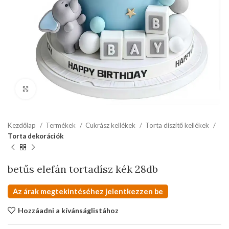
kattints a kinagyításhoz
Kezdőlap
Termékek
Cukrász kellékek
Torta díszítő kellékek
Torta dekorációk
betűs elefán tortadísz kék 28db
Az árak megtekintéséhez jelentkezzen be
Hozzáadni a kívánságlistához