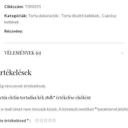
Cikkszám:
T090591
Kategóriák:
Torta dekorációk
,
Torta díszítő kellékek
,
Cukrász
kellékek
Részvény:
VÉLEMÉNYEK (0)
rtékelések
g nincsenek értékelések.
etűs elefán tortadísz kék 28db” értékelése elsőként
*
 e-mail címet nem tesszük közzé.
A kötelező mezőket
karakterrel jelölt
*
te értékelésed