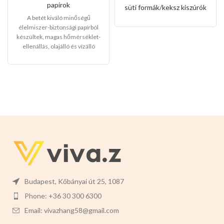
b-os)
papírok
süti formák/keksz kiszúrók
A betét kiváló minőségű
élelmiszer-biztonsági papírból
készültek, magas hőmérséklet-
ellenállás, olajálló és vízálló
funkcióval rendelkezik. A termék
többcélú, tökéletes torták,
kekszek, cukorkák, desszertek,
sütemények, gyümölcsökre
alkalmas.
Mérete: 14cm x 5cm x
2,5 cm.
Színei:
Piros epres Piros
kockás Zöld Sötétbarna
Budapest, Kőbányai út 25, 1087
Phone: +36 30 300 6300
Email: vivazhang58@gmail.com