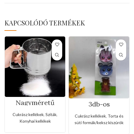
KAPCSOLÓDÓ TERMÉKEK
Nagyméretű
3db-os
rozsdamentes
rozsdamentes
liszt,porcukor
kiszúró készlet
Cukrász kellékek
,
Sziták
,
Cukrász kellékek
,
Torta és
szóró
nyuszi és maci
Konyhai kellékek
süti formák/keksz kiszúrók
alakkal