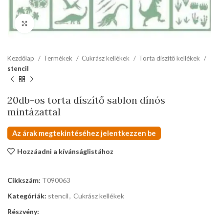
kattints a kinagyításhoz
Kezdőlap
Termékek
Cukrász kellékek
Torta díszítő kellékek
stencil
20db-os torta díszítő sablon dínós
mintázattal
Az árak megtekintéséhez jelentkezzen be
Hozzáadni a kívánságlistához
Cikkszám:
T090063
Kategóriák:
stencil
,
Cukrász kellékek
Részvény: