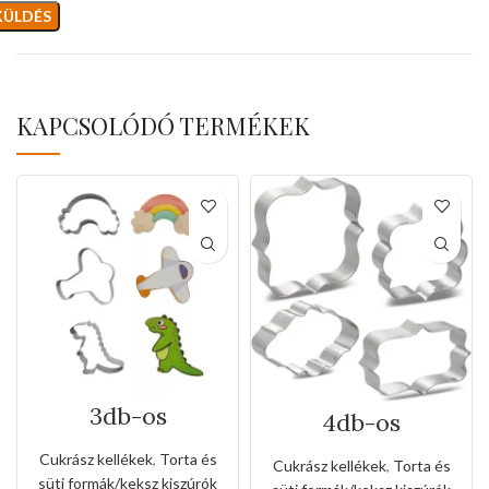
KAPCSOLÓDÓ TERMÉKEK
3db-os
4db-os
rozsdamentes
rozsdamentes
kiszúró készlet
kiszúró készlet
Cukrász kellékek
,
Torta és
Cukrász kellékek
,
Torta és
dinó,repülőgép
süti formák/keksz kiszúrók