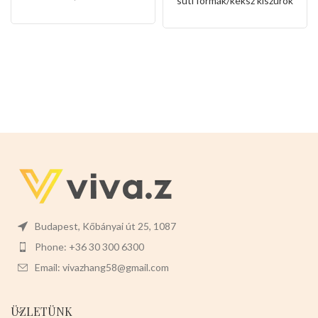
és szivárvány
süti formák/keksz kiszúrók
alakkal
Budapest, Kőbányai út 25, 1087
Phone: +36 30 300 6300
Email: vivazhang58@gmail.com
ÜZLETÜNK