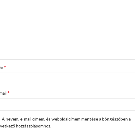
*
év
*
mail
A nevem, e-mail címem, és weboldalcímem mentése a böngészőben a
vetkező hozzászólásomhoz.