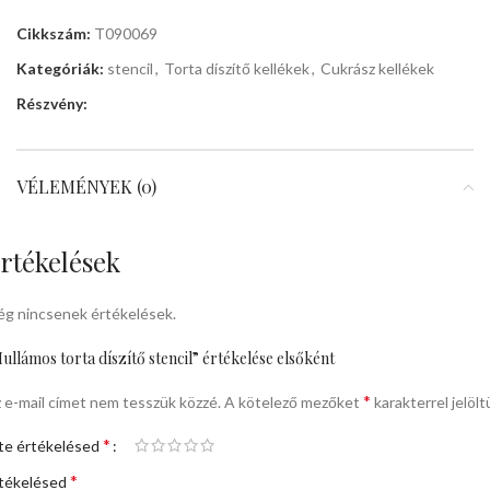
Cikkszám:
T090069
Kategóriák:
stencil
,
Torta díszítő kellékek
,
Cukrász kellékek
Részvény:
VÉLEMÉNYEK (0)
rtékelések
g nincsenek értékelések.
ullámos torta díszítő stencil” értékelése elsőként
*
 e-mail címet nem tesszük közzé.
A kötelező mezőket
karakterrel jelölt
*
te értékelésed
*
tékelésed