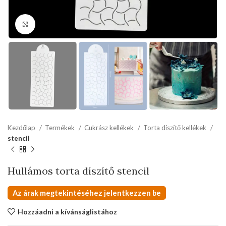
kattints a kinagyításhoz
Kezdőlap
Termékek
Cukrász kellékek
Torta díszítő kellékek
stencil
Hullámos torta díszítő stencil
Az árak megtekintéséhez jelentkezzen be
Hozzáadni a kívánságlistához