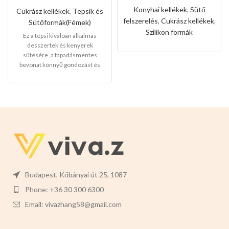
őzgerinc
forró levegős
forma(Közepes
Konyhai kellékek
,
Sütő
Cukrász kellékek
,
Tepsik és
sütőhöz
méret)
felszerelés
,
Cukrász kellékek
,
Sütőformák(Fémek)
Szilikon formák
Ez a tepsi kiválóan alkalmas
desszertek és kenyerek
sütésére ,a tapadásmentes
bevonat könnyű gondozást és
karbantartást tesz lehetővé, és
könnyen levehet,ez megkönnyíti
a tisztítását is.
Mérete:
25cm
magas 9cm széles 3cm mély
Budapest, Kőbányai út 25, 1087
Phone: +36 30 300 6300
Email: vivazhang58@gmail.com