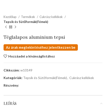
Kezdőlap
Termékek
Cukrász kellékek
Tepsik és Sütőformák(Fémek)
Téglalapos aluminium tepsi
Az árak megtekintéséhez jelentkezzen be
Hozzáadni a kívánságlistához
Cikkszám:
w10149
Kategóriák:
Tepsik és Sütőformák(Fémek)
,
Cukrász kellékek
Részvény:
LEÍRÁS