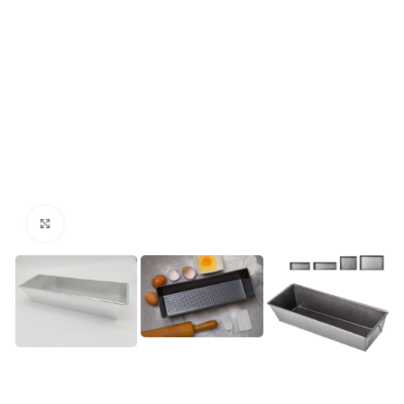
kattints a kinagyításhoz