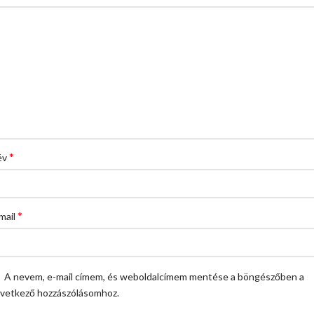
*
év
*
mail
A nevem, e-mail címem, és weboldalcímem mentése a böngészőben a
vetkező hozzászólásomhoz.