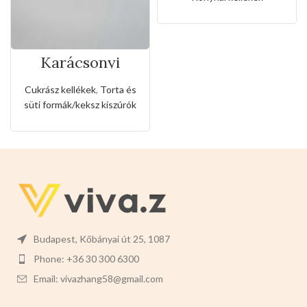
Karácsonyi
sütemény kiszúró
forma
Cukrász kellékek
,
Torta és
süti formák/keksz kiszúrók
Budapest, Kőbányai út 25, 1087
Phone: +36 30 300 6300
Email: vivazhang58@gmail.com