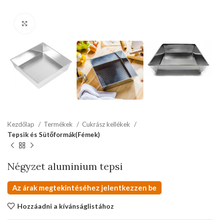
kattints a kinagyításhoz
Kezdőlap
Termékek
Cukrász kellékek
Tepsik és Sütőformák(Fémek)
Négyzet aluminium tepsi
Az árak megtekintéséhez jelentkezzen be
Hozzáadni a kívánságlistához