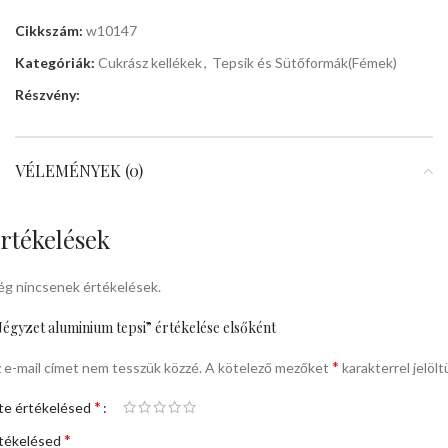
Cikkszám:
w10147
Kategóriák:
Cukrász kellékek
,
Tepsik és Sütőformák(Fémek)
Részvény:
VÉLEMÉNYEK (0)
rtékelések
g nincsenek értékelések.
égyzet aluminium tepsi” értékelése elsőként
*
 e-mail címet nem tesszük közzé.
A kötelező mezőket
karakterrel jelölt
*
te értékelésed
*
tékelésed