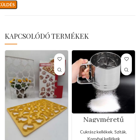
KAPCSOLÓDÓ TERMÉKEK
Nagyméretű
rozsdamentes
liszt,porcukor
Cukrász kellékek
,
Sziták
,
szóró
Konyhai kellékek