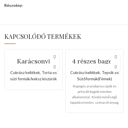
Részvény:
KAPCSOLÓDÓ TERMÉKEK
Karácsonyi
4 részes bagett
sütemény kiszúró
tepsi
forma
Cukrász kellékek
,
Torta és
Cukrász kellékek
,
Tepsik és
süti formák/keksz kiszúrók
Sütőformák(Fémek)
Ropogós aranybarna cipók és
prforált bagett minden
alkalommal . Kiváló minőségű
tapadásmentes szénacél anyag,
környezetbarát, erős és tartós.
Finom és sima krimpelő
kialakítás, nem éles, nem sérti
meg a kezét.
Mérete:38cm x