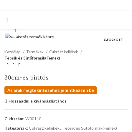
kattints a kinagyításhoz
ELFOGYOTT
Kezdőlap
Termékek
Cukrász kellékek
Tepsik és Sütőformák(Fémek)
30cm-es piritós
Az árak megtekintéséhez jelentkezzen be
Hozzáadni a kívánságlistához
Cikkszám:
W00140
Kategóriák:
Cukrász kellékek
,
Tepsik és Sütőformák(Fémek)