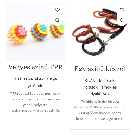
Vegyes színű TPR
Egy színű kézzel
fogtisztítos labda
varrott bőr póráz
és nyakörv
Kisállat kellékek
,
Kutya
Kisállat kellékek
,
szett(Közepes
játékok
Pórázok,Hámok és
méret)
Nyakörvek
TPR fogtisztítos labda nem csak
harapható,hanem kísérni is tud
Tulajdonságai:
Mérete:
gazdik helyett a
Póráznak:
-130cm hosszú -2.5cm
kedvenceivel.Mélyen tisztít és
vastag
Nyakörvnek:
-65cm
maszírozza a fogazatot.Magas a
hosszú -2,5cm vastag
Színei:
-
rugalmassága.
Mérete: 8cm
Ez
BARNA
-NARANCS
-FEKETE
egy igazi kutyabarát,válasszon
nyugodtan!