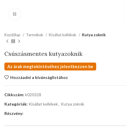
kattints a kinagyításhoz
Kezdőlap
Termékek
Kisállat kellékek
Kutya zoknik
Csúszásmentes kutyazoknik
Az árak megtekintéséhez jelentkezzen be
Hozzáadni a kívánságlistához
Cikkszám:
k020328
Kategóriák:
Kisállat kellékek
,
Kutya zoknik
Részvény: