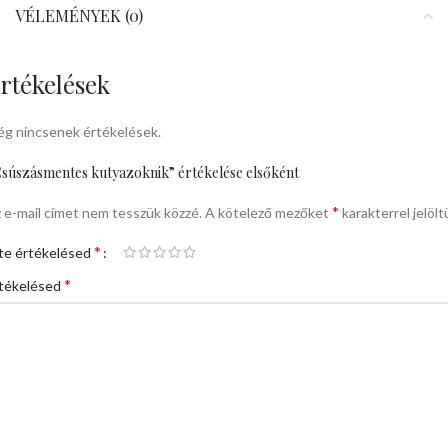
VÉLEMÉNYEK (0)
rtékelések
g nincsenek értékelések.
súszásmentes kutyazoknik” értékelése elsőként
*
 e-mail címet nem tesszük közzé.
A kötelező mezőket
karakterrel jelölt
*
te értékelésed
*
tékelésed