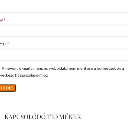
*
év
*
mail
A nevem, e-mail címem, és weboldalcímem mentése a böngészőben a
vetkező hozzászólásomhoz.
KAPCSOLÓDÓ TERMÉKEK