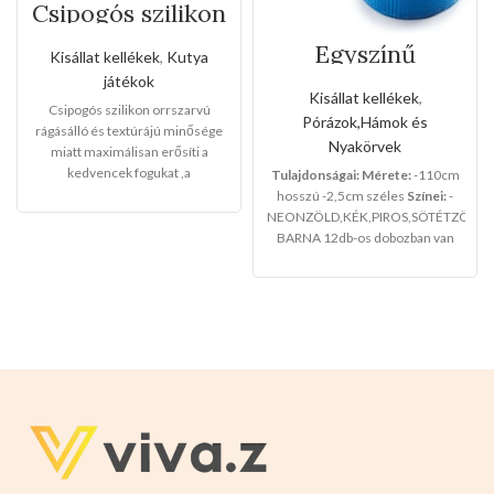
Csipogós szilikon
orrszarvú
Egyszínű
Kisállat kellékek
,
Kutya
neoprén
játékok
kézipóráz (Nagy
Kisállat kellékek
,
méret)
Csipogós szilikon orrszarvú
Pórázok,Hámok és
rágásálló és textúrájú minősége
Nyakörvek
miatt maximálisan erősíti a
kedvencek fogukat ,a
Tulajdonságai:
Mérete:
-110cm
domborított részének
hosszú -2,5cm széles
Színei:
-
köszönhetően a kedvencek
NEONZÖLD,KÉK,PIROS,SÖTÉTZÖLD,
masszaázsban érezhetik
BARNA 12db-os dobozban van
szájukon át ,kedvező alacsony
csomagolva.
nagyker árakon imádják a
terméket.
Mérete.
-6cm x 6cm x
16cm
Színei:
-
NARANCS
-KÉK -
SZÜRKE
12db-osak a csomaglás
Válasszon ön nyugodtan a
termék magas minőségét!