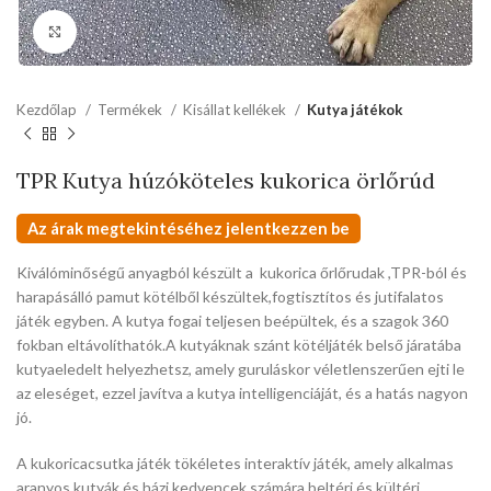
kattints a kinagyításhoz
Kezdőlap
Termékek
Kisállat kellékek
Kutya játékok
TPR Kutya húzóköteles kukorica örlőrúd
Az árak megtekintéséhez jelentkezzen be
Kiválóminőségű anyagból készült a kukorica őrlőrudak ,TPR-ból és
harapásálló pamut kötélből készültek,fogtisztítos és jutifalatos
játék egyben. A kutya fogai teljesen beépültek, és a szagok 360
fokban eltávolíthatók.A kutyáknak szánt kötéljáték belső járatába
kutyaeledelt helyezhetsz, amely guruláskor véletlenszerűen ejti le
az eleséget, ezzel javítva a kutya intelligenciáját, és a hatás nagyon
jó.
A kukoricacsutka játék tökéletes interaktív játék, amely alkalmas
aranyos kutyák és házi kedvencek számára beltéri és kültéri