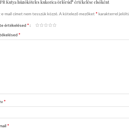
PR Kutya húzóköteles kukorica örlőrúd” értékelése elsőként
*
 e-mail címet nem tesszük közzé.
A kötelező mezőket
karakterrel jelölt
*
te értékelésed
*
tékelésed
*
év
*
mail