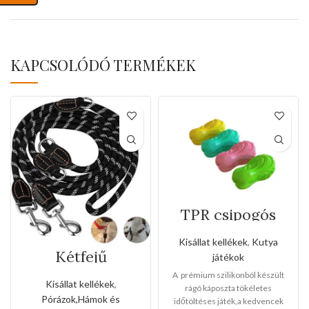
KAPCSOLÓDÓ TERMÉKEK
TPR csipogós
rágó káposzta
játék
Kisállat kellékek
,
Kutya
Kétfejű
játékok
bőrakasztókkal
A prémium szilikonból készült
biztosított
Kisállat kellékek
,
rágó káposzta tökéletes
kötélpóráz
Pórázok,Hámok és
időtöltéses játék,a kedvencek
fényvisszaverős