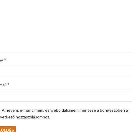
*
év
*
mail
A nevem, e-mail címem, és weboldalcímem mentése a böngészőben a
vetkező hozzászólásomhoz.