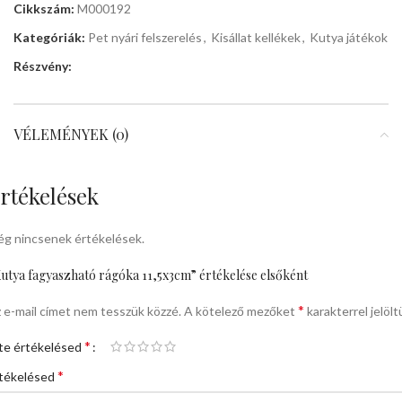
Cikkszám:
M000192
Kategóriák:
Pet nyári felszerelés
,
Kisállat kellékek
,
Kutya játékok
Részvény:
VÉLEMÉNYEK (0)
rtékelések
g nincsenek értékelések.
utya fagyaszható rágóka 11,5x3cm” értékelése elsőként
*
 e-mail címet nem tesszük közzé.
A kötelező mezőket
karakterrel jelölt
*
te értékelésed
*
tékelésed