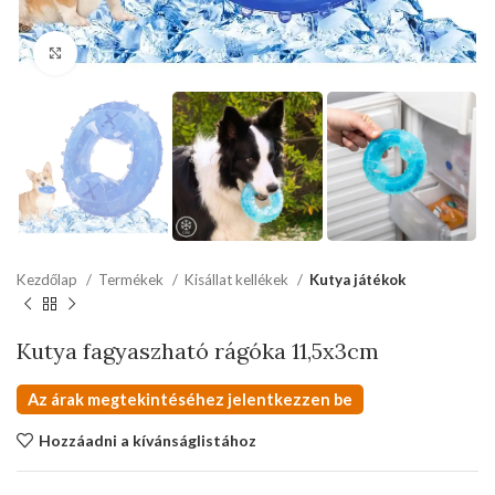
kattints a kinagyításhoz
Kezdőlap
Termékek
Kisállat kellékek
Kutya játékok
Kutya fagyaszható rágóka 11,5x3cm
Az árak megtekintéséhez jelentkezzen be
Hozzáadni a kívánságlistához