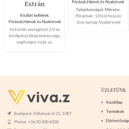
Pórázok,Hámok és Nyakörvek
Extrán
vastagított 2.0-ás
Tulajdonságai:
Mérete:
kötélpóráz
Kisállat kellékek
,
Póráznak:
-135cm hosszú
Pórázok,Hámok és Nyakörvek
-2cm vastag
Nyakörvnek:
-53cm hosszú -2cm vastag
Az Extrán vastagított 2.0-ás
Színei:
-BARNA
-NARANCS
-
kötélpóráz kiképzéshez nagy
FEKETE
segítséget nyújt ,az
elszakíthatatlan
minőségének és kényelmes
fogantyújának köszönhetően
a kedvencek biztonságban
érezhetik magukat,a gazdik
pedig megnyugodhatnak
mindenhol.
Mérete:
-120cm
ÜZLETÜNK
hosszu -2.5cm vastag
Színei:
-
PIROS
-LILA -RÓZSASZÍN
6
Kezdőlap
db-osak a csomagjai
Termékek
Jöjjenek,tegyenek be a
Budapest, Kőbányai út 25, 1087
kosarukba,nem sok maradt a
Elérhetőség
Phone: +36 30 300 6300
termékből,hamarosan el lesz