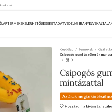
eknek szól
ŐLAP
TERMÉKEK
ELÉRHETŐSÉGEKET
ADATVÉDELMI IRÁNYELVEK
ÁLTALÁN
Kezdőlap
Termékek
Kisállat 
Csipogós gumi úszókerék mancs
Csipogós gu
mintázattal
Az árak megtekintéséhez
Hozzáadni a kívánságlistáh