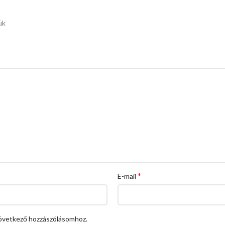
ük
*
E-mail
övetkező hozzászólásomhoz.