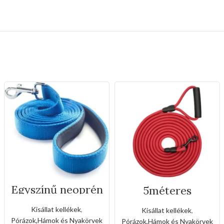
Egyszínű neoprén
5méteres
kézipóráz (Nagy
szalagos
méret)
kézipóráz
Kisállat kellékek
,
Kisállat kellékek
,
Pórázok,Hámok és Nyakörvek
Pórázok,Hámok és Nyakörvek