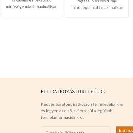
rágásálló és textúrájú
minősége miatt maximálisan
minősége miatt maximálisan
erősíti a kedvencek fogukat
erősíti a kedvencek fogukat
,a domborított részének
,a domborított részének
köszönhetően a kedvencek
köszönhetően a kedvencek
masszaázsban érezhetik
masszaázsban érezhetik
szájukon át ,kedvező
szájukon át ,kedvező
alacsony nagyker árakon
alacsony nagyker árakon
imádják a terméket.
Mérete.
imádják a terméket.
Mérete.
-6cm x 6cm x 16cm
Színei:
-
-6cm x 6cm x 16cm
Színei:
-
NARANCS
-KÉK -SZÜRKE
NARANCS
-KÉK -SZÜRKE
12db-osak a csomaglás
12db-osak a csomaglás
Válasszon ön nyugodtan a
Válasszon ön nyugodtan a
termék magas minőségét!
termék magas minőségét!
FELIRATKOZÁS HÍRLEVÉLRE
Kedves barátom, iratkozzon fel hírlevelünkre,
és legyen az első, aki értesül a legújabb
termékinformációinkról.