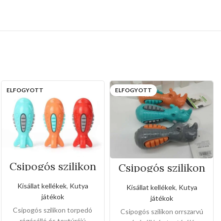
ELFOGYOTT
ELFOGYOTT
Csipogós szilikon
Csipogós szilikon
torpedó
orrszarvú
Kisállat kellékek
,
Kutya
Kisállat kellékek
,
Kutya
játékok
játékok
Csipogós szilikon torpedó
Csipogós szilikon orrszarvú
rágásálló és textúrájú