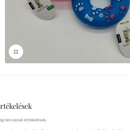
kattints a kinagyításhoz
rtékelések
g nincsenek értékelések.