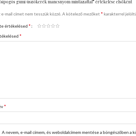
sipogós gumi úszókerék mancsnyom mintázattal” értékelése elsőként
*
 e-mail címet nem tesszük közzé.
A kötelező mezőket
karakterrel jelölt
*
te értékelésed
*
tékelésed
*
év
A nevem, e-mail címem, és weboldalcímem mentése a böngészőben a k