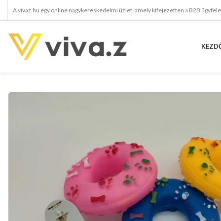
A vivaz.hu egy online nagykereskedelmi üzlet, amely kifejezetten a B2B ügyfel
KEZD