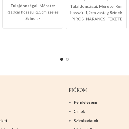
Tulajdonságai:
Mérete:
Tulajdonságai:
Mérete:
-5m
-110cm hosszú -2,5cm széles
hosszú -1,2cm vastag
Színei:
Színei:
-
-PIROS -NARANCS -FEKETE
NEONZÖLD,KÉK,PIROS,SÖTÉTZÖLD,VILÁGOS
12db-os dobozban van
BARNA 12db-os dobozban
csomagolva.
van csomagolva.
FIÓKOM
Rendeléseim
Címek
eket
Számlaadatok