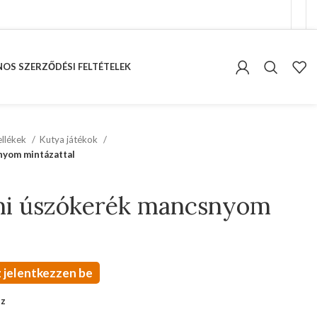
OS SZERZŐDÉSI FELTÉTELEK
kellékek
Kutya játékok
nyom mintázattal
mi úszókerék mancsnyom
 jelentkezzen be
oz