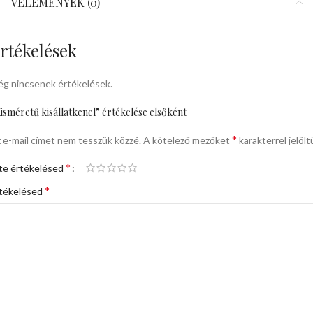
VÉLEMÉNYEK (0)
rtékelések
g nincsenek értékelések.
isméretű kisállatkenel” értékelése elsőként
*
 e-mail címet nem tesszük közzé.
A kötelező mezőket
karakterrel jelölt
*
te értékelésed
*
tékelésed