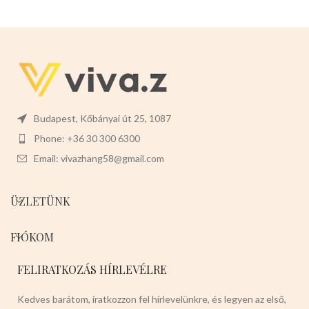
kedvenceiket,másik kezük pedig
megvéd a lehülés ellen.Nagyon
szabadon csinálhat
rugalmas,nyáron szellőző hatása
mást.Maximálisan bírja a kutyák
van a forróság ellen.Ez a termék
rángatását és könnyen
tökéletes a házikedvencek
használhatók.
Mérete :
-2db
számára.
Javasolt testtömeg:4-
x110cm hosszú -1,2cm vastag
7kg
Színei:
-VILÁGOSBARNA -
Színei:
-
PIROS
-KÉK
-FEKETE
SÖTÉTBARNA -VILÁGOS KÉK -
Válasszon a termék magas
SÖTÉT KÉK -PIROS -RÓZSASZÍN
minőségét!
Válasszon nyugodtan a termék
Budapest, Kőbányai út 25, 1087
magas minőségét!
Phone: +36 30 300 6300
Email: vivazhang58@gmail.com
ÜZLETÜNK
FIÓKOM
FELIRATKOZÁS HÍRLEVÉLRE
Kedves barátom, iratkozzon fel hírlevelünkre, és legyen az első,