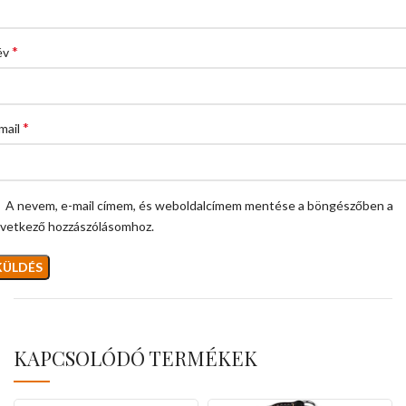
*
év
*
mail
A nevem, e-mail címem, és weboldalcímem mentése a böngészőben a
vetkező hozzászólásomhoz.
KAPCSOLÓDÓ TERMÉKEK