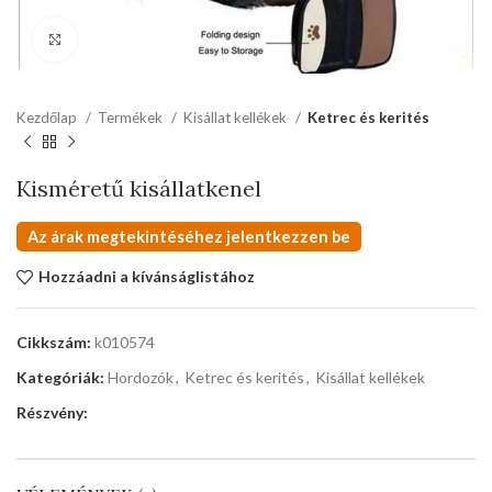
kattints a kinagyításhoz
Kezdőlap
Termékek
Kisállat kellékek
Ketrec és kerités
Kisméretű kisállatkenel
Az árak megtekintéséhez jelentkezzen be
Hozzáadni a kívánságlistához
Cikkszám:
k010574
Kategóriák:
Hordozók
,
Ketrec és kerités
,
Kisállat kellékek
Részvény: