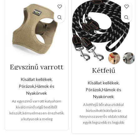
Egyszínű varrott
Kétfejű
kutyahám(Közep
bőrakasztókkal
es méret)
Kisállat kellékek
,
biztosított
Kisállat kellékek
,
kötélpóráz
Pórázok,Hámok és
Pórázok,Hámok és
fényvisszaverős
Nyakörvek
Nyakörvek
oldalcsíkkal(Kis
Az egyszínű varrott kutyahám
méret)
A kétfejű bőrakasztókkal
kiváló minőségű textilből
biztosított kötélpóráz
készült,kémyelmesen érezhetik
fényvisszaverős oldalcsíkkal
a kutyusok a meleg
egyik legszebb és legjobb
hámban,sétáltatásnál a
minőségű termékünk,a gazdik
kedvencei lesz a
már egy kézzel tudják vezetni a
legkáprázatosabb az utcán.Télen