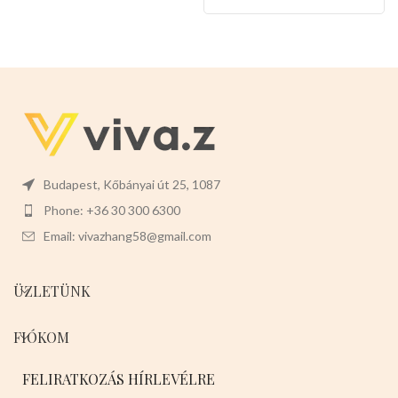
már egy kézzel tudják vezetni a
kedvenceiket,másik kezük pedig
szabadon csinálhat
mást.Maximálisan bírja a kutyák
rángatását és könnyen
használhatók.
Mérete :
-2db
x110cm hosszú -1,2cm vastag
Színei:
-
PIROS
-KÉK
-FEKETE
Válasszon a termék magas
minőségét!
Budapest, Kőbányai út 25, 1087
Phone: +36 30 300 6300
Email: vivazhang58@gmail.com
ÜZLETÜNK
FIÓKOM
FELIRATKOZÁS HÍRLEVÉLRE