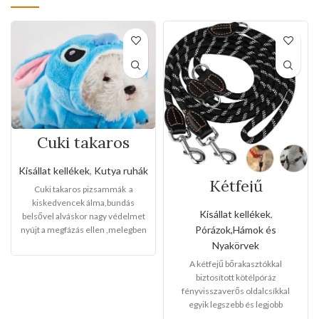
Cuki takaros
pizsammák (Több
méretben)
Kisállat kellékek
,
Kutya ruhák
Kétfejű
Cuki takaros pizsammák a
bőrakasztókkal
kiskedvencek álma,bundás
biztosított
Kisállat kellékek
,
belsővel alváskor nagy védelmet
kötélpóráz
Pórázok,Hámok és
nyújt a megfázás ellen ,melegben
fényvisszaverős
aludhat a kis kedvencek egy jó
Nyakörvek
oldalcsíkkal(Kis
nagyot.
Méretei :S-M-L
Fajtái:
-
méret)
A kétfejű bőrakasztókkal
szürke csincsilla -kék manó
biztosított kötélpóráz
Válasszon nyugodtan belőle!
fényvisszaverős oldalcsíkkal
egyik legszebb és legjobb
minőségű termékünk,a gazdik