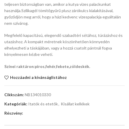
teljesen biztonságban van, amikor a kutya vizes palackunkat
használja.Szilikagél tömítőgyűrű plusz zárókulcs kialakításával,
győződjön meg arról, hogy a házi kedvenc vizespalackja egyáltalán
nem szivárog.
Megfelelő kapacitású, elegendő szabadtéri sétához, túrázáshoz és
utazáshoz. A kompakt méretnek köszönhetően könnyedén
elhelyezheti a táskájában, vagy a hozzá csatolt pántnál fogva
kényelmesen kézbe veheti.
Színei raktáron:piros,fehér,fekete,zöldeskék.
Hozzáadni a kívánságlistához
Cikkszám:
NB134010330
Kategóriák:
Itatók és etetők
,
Kisállat kellékek
Részvény: