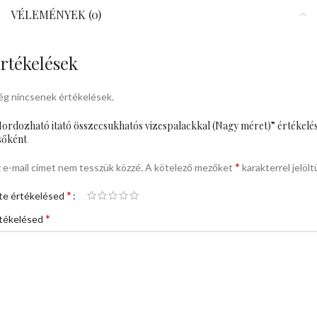
VÉLEMÉNYEK (0)
rtékelések
g nincsenek értékelések.
ordozható itató összecsukhatós vizespalackkal (Nagy méret)” értékelé
sőként
*
 e-mail címet nem tesszük közzé.
A kötelező mezőket
karakterrel jelölt
*
te értékelésed
*
tékelésed