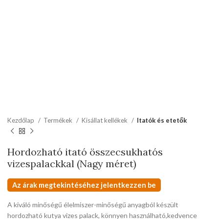
Kezdőlap
Termékek
Kisállat kellékek
Itatók és etetők
Hordozható itató összecsukhatós
vizespalackkal (Nagy méret)
Az árak megtekintéséhez jelentkezzen be
A kiváló minőségű élelmiszer-minőségű anyagból készült
hordozható kutya vizes palack, könnyen használható,kedvence