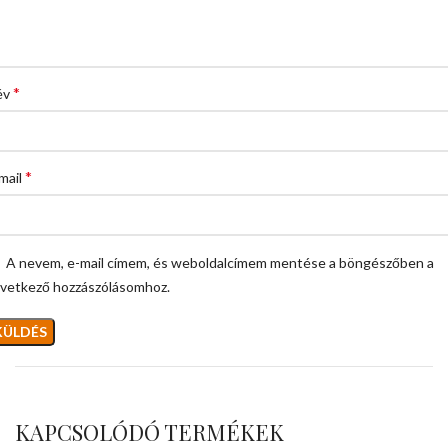
*
év
*
mail
A nevem, e-mail címem, és weboldalcímem mentése a böngészőben a
vetkező hozzászólásomhoz.
KAPCSOLÓDÓ TERMÉKEK