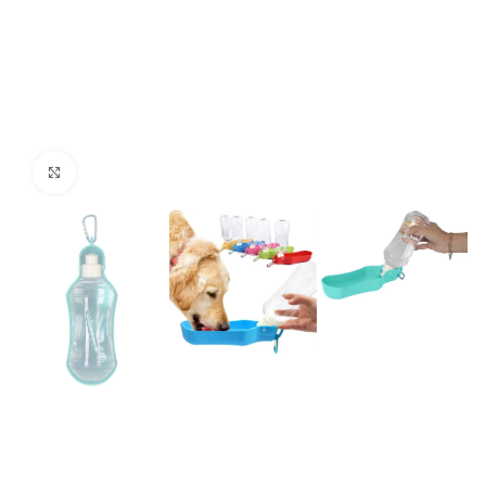
kattints a kinagyításhoz