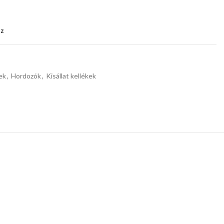
oz
ek
,
Hordozók
,
Kisállat kellékek