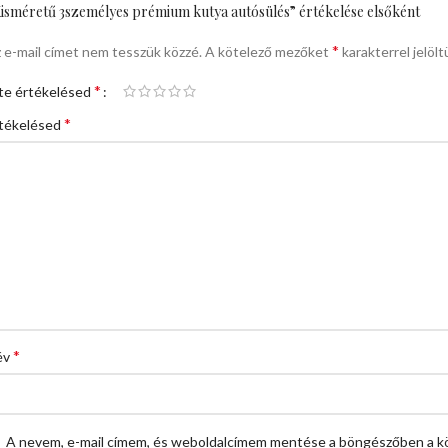
isméretű 3személyes prémium kutya autósülés” értékelése elsőként
*
 e-mail címet nem tesszük közzé.
A kötelező mezőket
karakterrel jelölt
*
te értékelésed
*
tékelésed
*
év
A nevem, e-mail címem, és weboldalcímem mentése a böngészőben a k