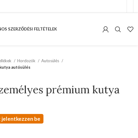
OS SZERZŐDÉSI FELTÉTELEK
kellékek
Hordozók
Autosülés
kutya autósülés
személyes prémium kutya
 jelentkezzen be