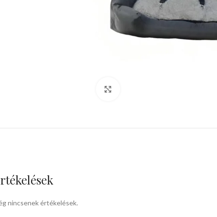
kattints a kinagyításhoz
rtékelések
g nincsenek értékelések.