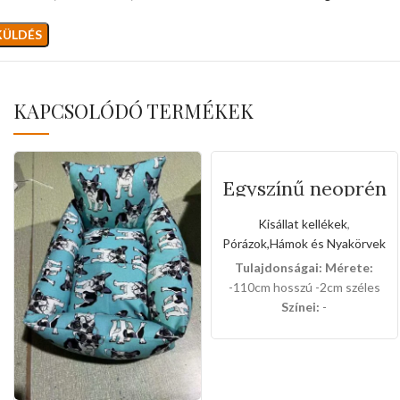
KAPCSOLÓDÓ TERMÉKEK
Egyszínű neoprén
kézipóráz
(Közepes méret)
Kisállat kellékek
,
Pórázok,Hámok és Nyakörvek
Tulajdonságai:
Mérete:
-110cm hosszú -2cm széles
Színei:
-
NEONZÖLD,KÉK,PIROS,SÖTÉ
BARNA 12db-os dobozban
van csomagolva.