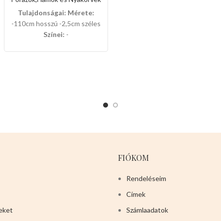
legkáprázatosabb az
Tulajdonságai:
Mérete:
utcán.Télen megvéd a
-110cm hosszú -2,5cm széles
lehülés ellen.Nagyon
Színei:
-
rugalmas,nyáron szellőző
NEONZÖLD,KÉK,PIROS,SÖTÉTZÖLD,VILÁGOS
hatása van a forróság ellen.Ez
BARNA 12db-os dobozban
a termék tökéletes a
van csomagolva.
házikedvencek számára.
Javasolt testtömeg:3-5kg
Színei:
-VILÁGOSBARNA -
SÖTÉTBARNA -VILÁGOS
KÉK -SÖTÉT KÉK -PIROS -
RÓZSASZÍN Válasszon
nyugodtan a termék magas
minőségét!
FIÓKOM
Rendeléseim
Címek
eket
Számlaadatok