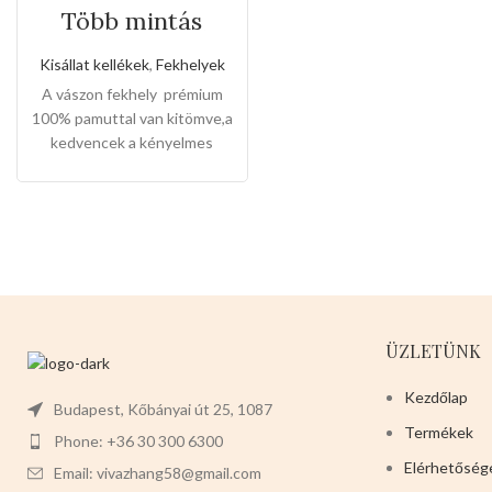
Több mintás
vászon pihenő
fekhely
Kisállat kellékek
,
Fekhelyek
A vászon fekhely prémium
100% pamuttal van kitömve,a
kedvencek a kényelmes
álombeli fekhelyért meg is
őrűlnek érte ,nyugodban
maradhatnak benne akár
félnapig.Mosógépben
mosható.
Mérete:
70cm x
65cm
Színei:
-KÉK SZÍNŰ
MENŐ PITBULLOS MINTA -
RÓZSASZÍN ARANYOS
ÜZLETÜNK
VIRÁG MINTA - Válasszanak
nyugodtan a termékre!
Kezdőlap
Budapest, Kőbányai út 25, 1087
Termékek
Phone: +36 30 300 6300
Elérhetőség
Email: vivazhang58@gmail.com