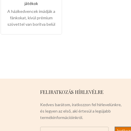
Ez egy igazi
játékok
kutyabarát,válasszon
A házikedvencek imádják a
nyugodtan!
fánkokat, kívül prémium
szövettel van borítva belül
pedig 100%pamut és egy
meglepedésszerű csipogó
gombbal van hozzáadva.
12db-os csomaglásban
4színben vannak:
rózsaszín
kék
zöld
csokisszín
FELIRATKOZÁS HÍRLEVÉLRE
Méretük:13cm-esek
Kedves barátom, iratkozzon fel hírlevelünkre,
Válassza ön is a csipogós
és legyen az első, aki értesül a legújabb
pamut fánkokból!
termékinformációinkról.