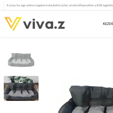
A vivaz.hu egy online nagykereskedelmi üzlet, amely kifejezetten a B2B ügyfel
KEZD