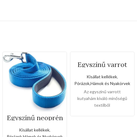
Egyszínű varrot
kutyahám(Kis
méret)
Kisállat kellékek
,
Pórázok,Hámok és Nyakörvek
Az egyszínű varrott
kutyahám kiváló minőségű
textilből
TZÖLD,VILÁGOS
készült,kémyelmesen
Egyszínű neoprén
érezhetik a kutyusok a meleg
kézipóráz (Nagy
hámban,sétáltatásnál a
méret)
Kisállat kellékek
,
kedvencei lesz a
Pórázok,Hámok és Nyakörvek