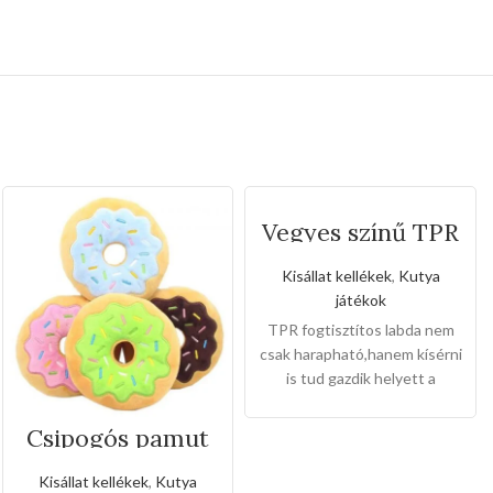
Vegyes színű TPR
fogtisztítos labda
Kisállat kellékek
,
Kutya
játékok
TPR fogtisztítos labda nem
csak harapható,hanem kísérni
is tud gazdik helyett a
kedvenceivel.Mélyen tisztít
és maszírozza a
Csipogós pamut
fogazatot.Magas a
fánkok
rugalmassága.
Mérete: 8cm
Kisállat kellékek
,
Kutya