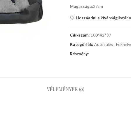
Magassága:
37cm
Hozzáadni a kívánságlistáh
Cikkszám:
100*42*37
Kategóriák:
Autosülés
,
Fekhely
Részvény:
VÉLEMÉNYEK (0)