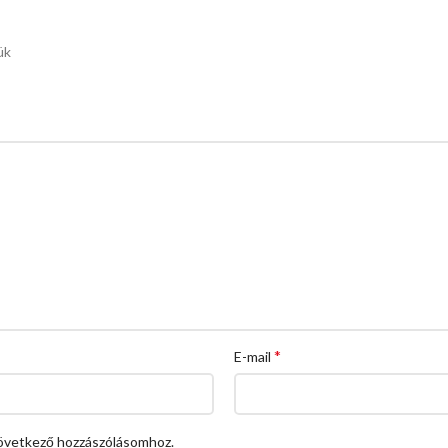
ük
*
E-mail
övetkező hozzászólásomhoz.