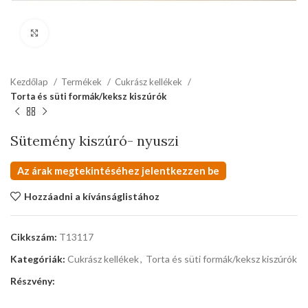
kattints a kinagyításhoz
Kezdőlap
Termékek
Cukrász kellékek
Torta és süti formák/keksz kiszúrók
Sütemény kiszúró- nyuszi
Az árak megtekintéséhez jelentkezzen be
Hozzáadni a kívánságlistához
Cikkszám:
T13117
Kategóriák:
Cukrász kellékek
,
Torta és süti formák/keksz kiszúrók
Részvény: