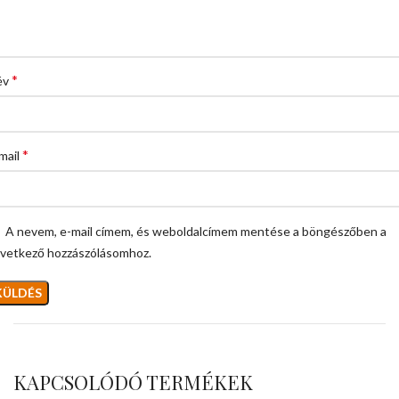
*
év
*
mail
A nevem, e-mail címem, és weboldalcímem mentése a böngészőben a
vetkező hozzászólásomhoz.
KAPCSOLÓDÓ TERMÉKEK