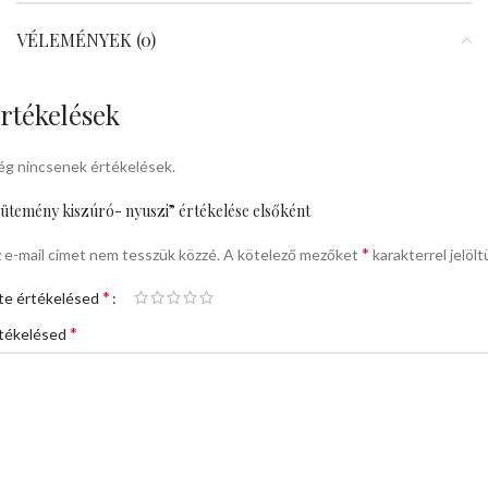
VÉLEMÉNYEK (0)
rtékelések
g nincsenek értékelések.
ütemény kiszúró- nyuszi” értékelése elsőként
*
 e-mail címet nem tesszük közzé.
A kötelező mezőket
karakterrel jelölt
*
te értékelésed
*
tékelésed