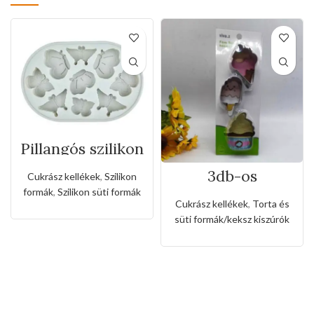
Pillangós szilikon
forma
3db-os
Cukrász kellékek
,
Szilikon
rozsdamentes
formák
,
Szilikon süti formák
kiszúró készlet
Cukrász kellékek
,
Torta és
fagyi és muffin
süti formák/keksz kiszúrók
alakkal