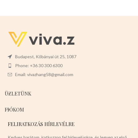
Budapest, Kőbányai út 25, 1087
Phone: +36 30 300 6300
Email: vivazhang58@gmail.com
ÜZLETÜNK
FIÓKOM
FELIRATKOZÁS HÍRLEVÉLRE
Kedves barátom, iratkozzon fel hírlevelünkre, és legyen az első,