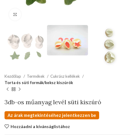
kattints a kinagyításhoz
Kezdőlap
Termékek
Cukrász kellékek
Torta és süti formák/keksz kiszúrók
3db-os műanyag levél süti kiszúró
Az árak megtekintéséhez jelentkezzen be
Hozzáadni a kívánságlistához