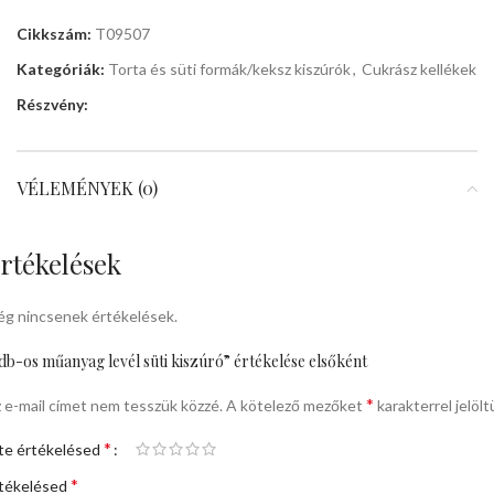
Cikkszám:
T09507
Kategóriák:
Torta és süti formák/keksz kiszúrók
,
Cukrász kellékek
Részvény:
VÉLEMÉNYEK (0)
rtékelések
g nincsenek értékelések.
db-os műanyag levél süti kiszúró” értékelése elsőként
*
 e-mail címet nem tesszük közzé.
A kötelező mezőket
karakterrel jelölt
*
te értékelésed
*
tékelésed