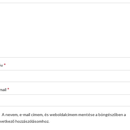
*
év
*
mail
A nevem, e-mail címem, és weboldalcímem mentése a böngészőben a
vetkező hozzászólásomhoz.