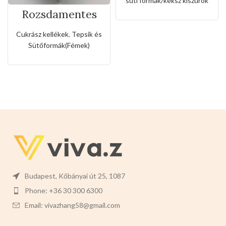
süti formák/keksz kiszúrók
Rozsdamentes
téglalapos tepsi
Cukrász kellékek
,
Tepsik és
Sütőformák(Fémek)
Budapest, Kőbányai út 25, 1087
Phone: +36 30 300 6300
Email: vivazhang58@gmail.com