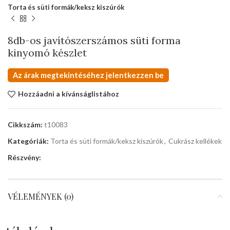
Torta és süti formák/keksz kiszúrók
8db-os javítószerszámos süti forma
kinyomó készlet
Az árak megtekintéséhez jelentkezzen be
Hozzáadni a kívánságlistához
Cikkszám:
t10083
Kategóriák:
Torta és süti formák/keksz kiszúrók
,
Cukrász kellékek
Részvény:
VÉLEMÉNYEK (0)