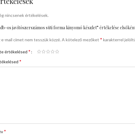
rtékelések
g nincsenek értékelések.
db-os javítószerszámos süti forma kinyomó készlet” értékelése elsőkén
*
 e-mail címet nem tesszük közzé.
A kötelező mezőket
karakterrel jelölt
*
te értékelésed
*
tékelésed
*
év