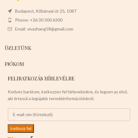
magas x 15cm széles x 5,5cm
hosszú
Budapest, Kőbányai út 25, 1087
Phone: +36 30 300 6300
Email: vivazhang58@gmail.com
ÜZLETÜNK
FIÓKOM
FELIRATKOZÁS HÍRLEVÉLRE
Kedves barátom, iratkozzon fel hírlevelünkre, és legyen az első,
aki értesül a legújabb termékinformációinkról.