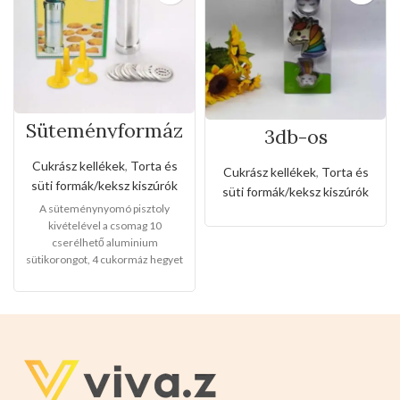
Süteményformáz
3db-os
ó készlet
rozsdamentes
kiszúró készlet
Cukrász kellékek
,
Torta és
Cukrász kellékek
,
Torta és
unikornis és
süti formák/keksz kiszúrók
süti formák/keksz kiszúrók
szivárvány
A süteménynyomó pisztoly
alakkal
kivételével a csomag 10
cserélhető aluminium
sütikorongot, 4 cukormáz hegyet
is tartalmaz, nem csak családi
használatra, hanem kenyér és
vajas süteményekhez
is.Alumínium test és keksztálca,
PP fúvóka,egyszerű
kiegészítőkkel tartós,
biztonságos és könnyen
moshatóak.
Mérete:
22cm