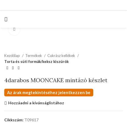
kattints a kinagyításhoz
Kezdőlap
Termékek
Cukrász kellékek
Torta és süti formák/keksz kiszúrók
4darabos MOONCAKE mintázó készlet
Az árak megtekintéséhez jelentkezzen be
Hozzáadni a kívánságlistához
Cikkszám:
T09617