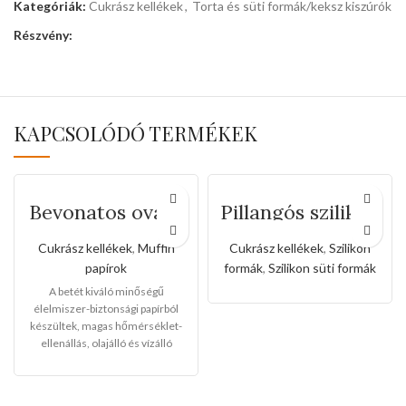
Kategóriák:
Cukrász kellékek
,
Torta és süti formák/keksz kiszúrók
Részvény:
KAPCSOLÓDÓ TERMÉKEK
Bevonatos ovális
Pillangós szilikon
tortabetétek
forma
muffinokhoz(50d
Cukrász kellékek
,
Muffin
Cukrász kellékek
,
Szilikon
b-os)
papírok
formák
,
Szilikon süti formák
A betét kiváló minőségű
élelmiszer-biztonsági papírból
készültek, magas hőmérséklet-
ellenállás, olajálló és vízálló
funkcióval rendelkezik. A termék
többcélú, tökéletes torták,
kekszek, cukorkák, desszertek,