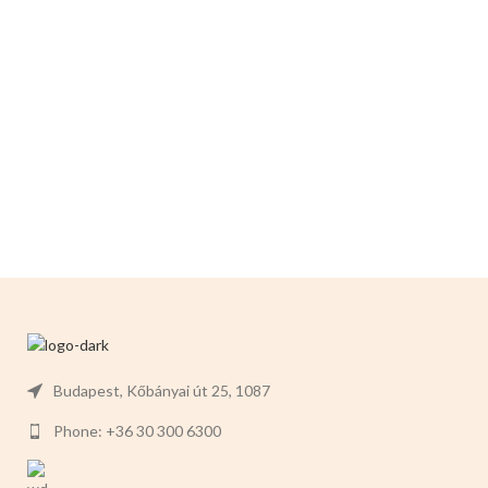
sütemények, gyümölcsökre
alkalmas.
Mérete: 14cm x 5cm x
2,5 cm.
Színei:
Piros epres Piros
kockás Zöld Sötétbarna
Budapest, Kőbányai út 25, 1087
Phone: +36 30 300 6300