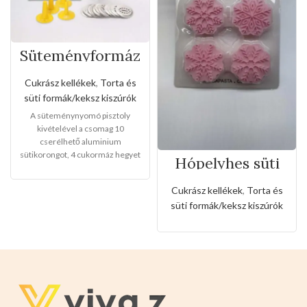
Süteményformáz
ó készlet
Cukrász kellékek
,
Torta és
süti formák/keksz kiszúrók
A süteménynyomó pisztoly
kivételével a csomag 10
cserélhető aluminium
sütikorongot, 4 cukormáz hegyet
Hópelyhes süti
is tartalmaz, nem csak családi
forma készlet 5
használatra, hanem kenyér és
féle hópihe
Cukrász kellékek
,
Torta és
vajas süteményekhez
kinyomóval (D)
süti formák/keksz kiszúrók
is.Alumínium test és keksztálca,
PP fúvóka,egyszerű
kiegészítőkkel tartós,
biztonságos és könnyen
moshatóak.
Mérete:
22cm
magas x 15cm széles x 5,5cm
hosszú