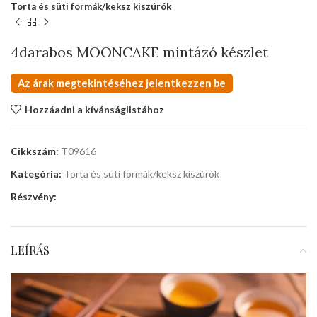
Torta és süti formák/keksz kiszúrók
4darabos MOONCAKE mintázó készlet
Az árak megtekintéséhez jelentkezzen be
Hozzáadni a kívánságlistához
Cikkszám:
T09616
Kategória:
Torta és süti formák/keksz kiszúrók
Részvény:
LEÍRÁS