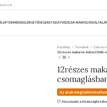
eknek szól
ŐLAP
TERMÉKEK
ELÉRHETŐSÉGEKET
ADATVÉDELMI IRÁNYELVEK
ÁLTALÁN
Kezdőlap
Termékek
Cukrász k
12részes makaron doboz(10db-o
12részes mak
csomaglásba
Az árak megtekintéséhez
Hozzáadni a kívánságlistáh