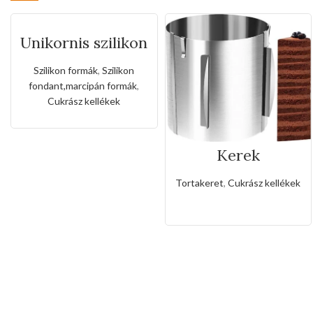
Unikornis szilikon
fondant forma
Szilikon formák
,
Szilikon
fondant,marcipán formák
,
Cukrász kellékek
Kerek
rozsdamentes
állítható
Tortakeret
,
Cukrász kellékek
sütőkeret-20cm