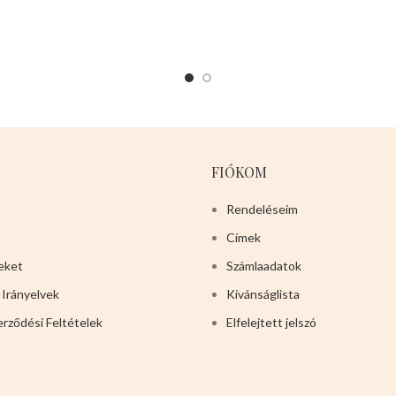
FIÓKOM
Rendeléseim
Címek
eket
Számlaadatok
 Irányelvek
Kívánságlista
erződési Feltételek
Elfelejtett jelszó