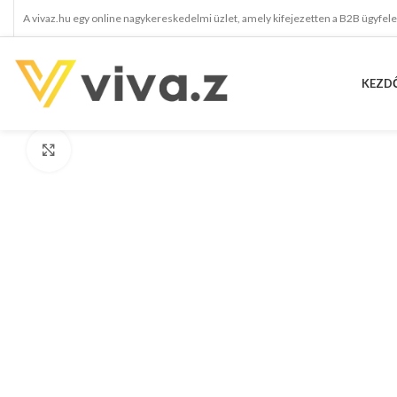
A vivaz.hu egy online nagykereskedelmi üzlet, amely kifejezetten a B2B ügyfel
KEZD
kattints a kinagyításhoz