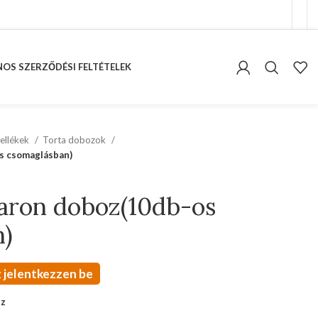
OS SZERZŐDÉSI FELTÉTELEK
ellékek
Torta dobozok
s csomaglásban)
aron doboz(10db-os
n)
 jelentkezzen be
oz