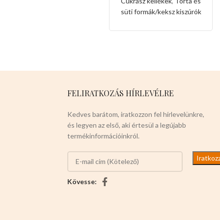
Cukrász kellékek
,
Torta és
süti formák/keksz kiszúrók
FELIRATKOZÁS HÍRLEVÉLRE
Kedves barátom, iratkozzon fel hírlevelünkre,
és legyen az első, aki értesül a legújabb
termékinformációinkról.
Kövesse: