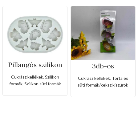
Pillangós szilikon
3db-os
forma
rozsdamentes
kiszúró készlet
Cukrász kellékek
,
Szilikon
Cukrász kellékek
,
Torta és
cukorka alakkal
formák
,
Szilikon süti formák
süti formák/keksz kiszúrók