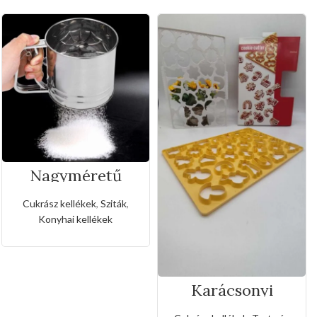
Nagyméretű
rozsdamentes
liszt,porcukor
Cukrász kellékek
,
Sziták
,
szóró
Konyhai kellékek
Karácsonyi
sütemény kiszúró
forma