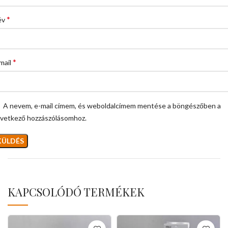
*
év
*
mail
A nevem, e-mail címem, és weboldalcímem mentése a böngészőben a
vetkező hozzászólásomhoz.
KAPCSOLÓDÓ TERMÉKEK