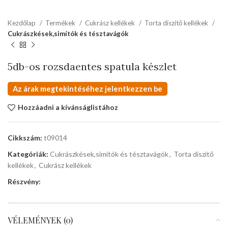
Kezdőlap
Termékek
Cukrász kellékek
Torta díszítő kellékek
Cukrászkések,simítók és tésztavágók
5db-os rozsdaentes spatula készlet
Az árak megtekintéséhez jelentkezzen be
Hozzáadni a kívánságlistához
Cikkszám:
t09014
Kategóriák:
Cukrászkések,simítók és tésztavágók
,
Torta díszítő
kellékek
,
Cukrász kellékek
Részvény:
VÉLEMÉNYEK (0)