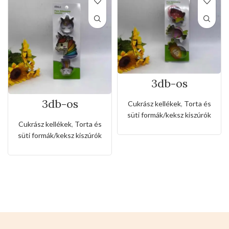
3db-os
rozsdamentes
kiszúró készlet
3db-os
Cukrász kellékek
,
Torta és
cukorka alakkal
rozsdamentes
süti formák/keksz kiszúrók
kiszúró készlet
Cukrász kellékek
,
Torta és
unikornis és
süti formák/keksz kiszúrók
szivárvány
alakkal