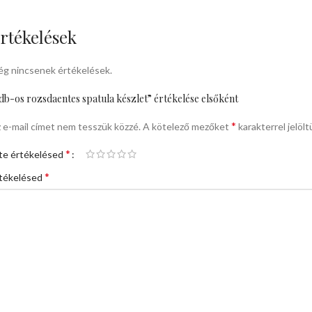
rtékelések
g nincsenek értékelések.
db-os rozsdaentes spatula készlet” értékelése elsőként
*
 e-mail címet nem tesszük közzé.
A kötelező mezőket
karakterrel jelölt
*
te értékelésed
*
tékelésed