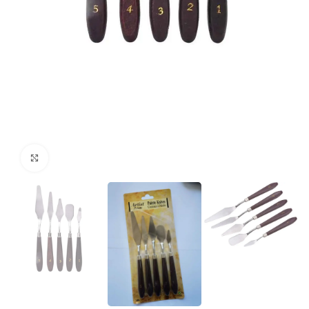
kattints a kinagyításhoz