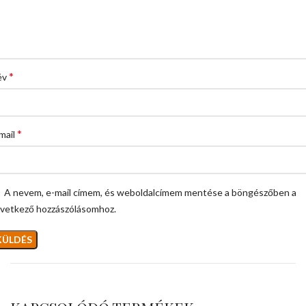
*
év
*
mail
A nevem, e-mail címem, és weboldalcímem mentése a böngészőben a
vetkező hozzászólásomhoz.