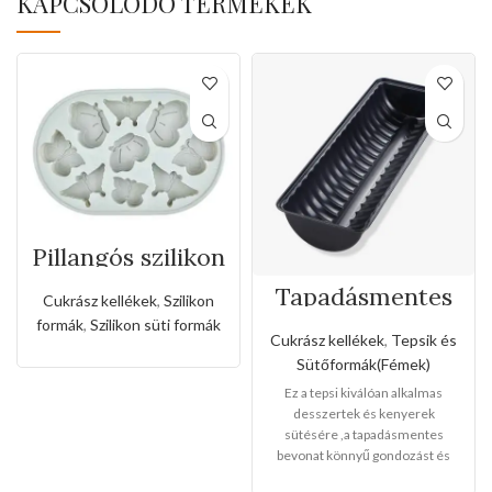
KAPCSOLÓDÓ TERMÉKEK
Pillangós szilikon
forma
Tapadásmentes
Cukrász kellékek
,
Szilikon
őzgerinc
formák
,
Szilikon süti formák
forma(Kis méret)
Cukrász kellékek
,
Tepsik és
Sütőformák(Fémek)
Ez a tepsi kiválóan alkalmas
desszertek és kenyerek
sütésére ,a tapadásmentes
bevonat könnyű gondozást és
karbantartást tesz lehetővé, és