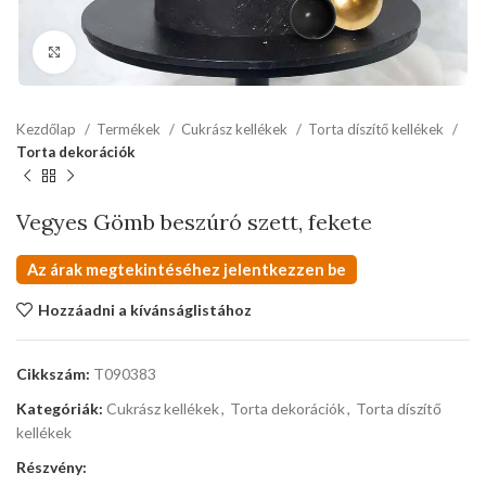
kattints a kinagyításhoz
Kezdőlap
Termékek
Cukrász kellékek
Torta díszítő kellékek
Torta dekorációk
Vegyes Gömb beszúró szett, fekete
Az árak megtekintéséhez jelentkezzen be
Hozzáadni a kívánságlistához
Cikkszám:
T090383
Kategóriák:
Cukrász kellékek
,
Torta dekorációk
,
Torta díszítő
kellékek
Részvény: