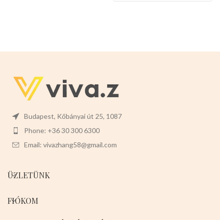
könnyen levehet,ez megkönnyíti
a tisztítását is.
Mérete:
20cm
magas 7cm széles 2cm mély
Budapest, Kőbányai út 25, 1087
Phone: +36 30 300 6300
Email: vivazhang58@gmail.com
ÜZLETÜNK
FIÓKOM