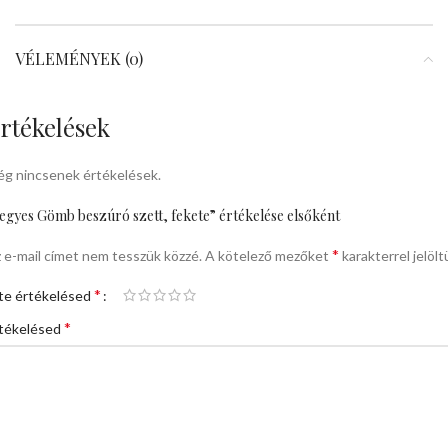
VÉLEMÉNYEK (0)
rtékelések
g nincsenek értékelések.
egyes Gömb beszúró szett, fekete” értékelése elsőként
*
 e-mail címet nem tesszük közzé.
A kötelező mezőket
karakterrel jelölt
*
te értékelésed
*
tékelésed