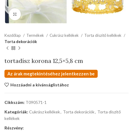
kattints a kinagyításhoz
Kezdőlap
Termékek
Cukrász kellékek
Torta díszítő kellékek
Torta dekorációk
tortadísz korona 12,5×5,8 cm
Az árak megtekintéséhez jelentkezzen be
Hozzáadni a kívánságlistához
Cikkszám:
T090571-1
Kategóriák:
Cukrász kellékek
,
Torta dekorációk
,
Torta díszítő
kellékek
Részvény: