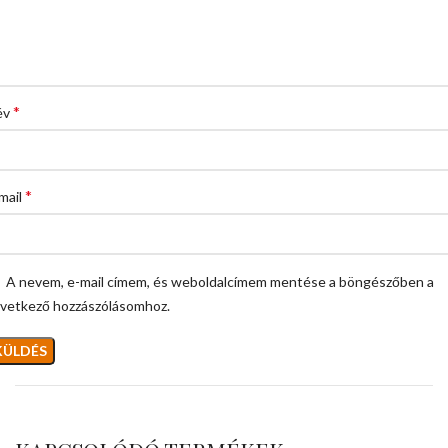
*
év
*
mail
A nevem, e-mail címem, és weboldalcímem mentése a böngészőben a
vetkező hozzászólásomhoz.