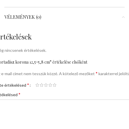
VÉLEMÉNYEK (0)
rtékelések
g nincsenek értékelések.
ortadísz korona 12,5×5,8 cm” értékelése elsőként
*
 e-mail címet nem tesszük közzé.
A kötelező mezőket
karakterrel jelölt
*
te értékelésed
*
tékelésed