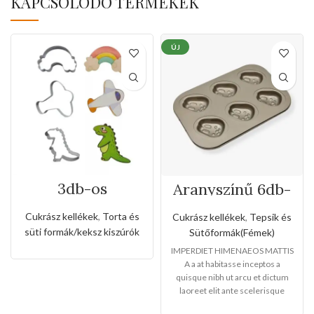
KAPCSOLÓDÓ TERMÉKEK
ÚJ
3db-os
Aranyszínű 6db-
rozsdamentes
os nyuszi formájú
kiszúró készlet
tepsi
Cukrász kellékek
,
Torta és
Cukrász kellékek
,
Tepsik és
dinó,repülőgép
süti formák/keksz kiszúrók
Sütőformák(Fémek)
és szivárvány
alakkal
IMPERDIET HIMENAEOS MATTIS
A a at habitasse inceptos a
quisque nibh ut arcu et dictum
laoreet elit ante scelerisque
libero