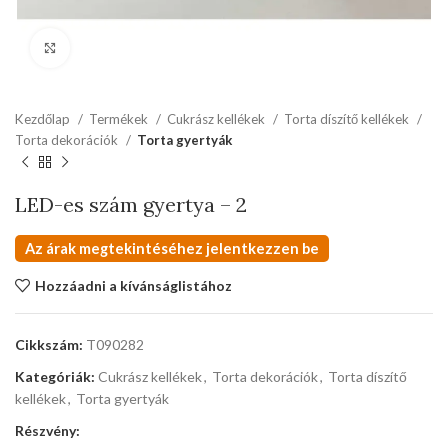
kattints a kinagyításhoz
Kezdőlap
Termékek
Cukrász kellékek
Torta díszítő kellékek
Torta dekorációk
Torta gyertyák
LED-es szám gyertya – 2
Az árak megtekintéséhez jelentkezzen be
Hozzáadni a kívánságlistához
Cikkszám:
T090282
Kategóriák:
Cukrász kellékek
,
Torta dekorációk
,
Torta díszítő
kellékek
,
Torta gyertyák
Részvény: