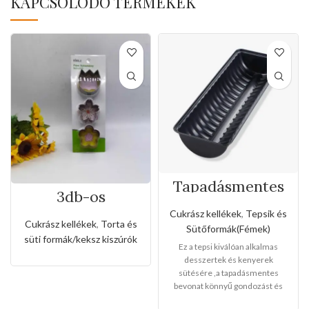
KAPCSOLÓDÓ TERMÉKEK
Tapadásmentes
3db-os
őzgerinc
rozsdamentes
forma(Kis méret)
Cukrász kellékek
,
Tepsik és
virág formájú
Cukrász kellékek
,
Torta és
Sütőformák(Fémek)
kiszúró készlet
süti formák/keksz kiszúrók
Ez a tepsi kiválóan alkalmas
desszertek és kenyerek
sütésére ,a tapadásmentes
bevonat könnyű gondozást és
karbantartást tesz lehetővé, és