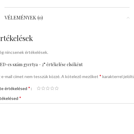
VÉLEMÉNYEK (0)
rtékelések
g nincsenek értékelések.
ED-es szám gyertya – 2” értékelése elsőként
*
 e-mail címet nem tesszük közzé.
A kötelező mezőket
karakterrel jelölt
*
te értékelésed
*
tékelésed