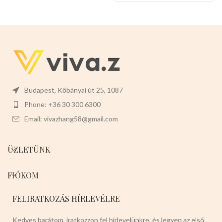
könnyen levehet,ez megkönnyíti
a tisztítását is.
Mérete:
20cm
magas 7cm széles 2cm mély
Budapest, Kőbányai út 25, 1087
Phone: +36 30 300 6300
Email: vivazhang58@gmail.com
ÜZLETÜNK
FIÓKOM
FELIRATKOZÁS HÍRLEVÉLRE
Kedves barátom, iratkozzon fel hírlevelünkre, és legyen az első,