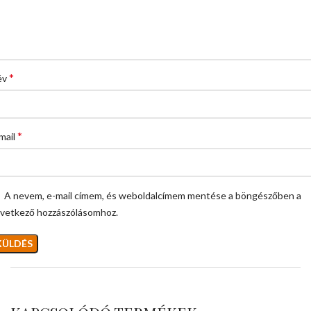
*
év
*
mail
A nevem, e-mail címem, és weboldalcímem mentése a böngészőben a
vetkező hozzászólásomhoz.