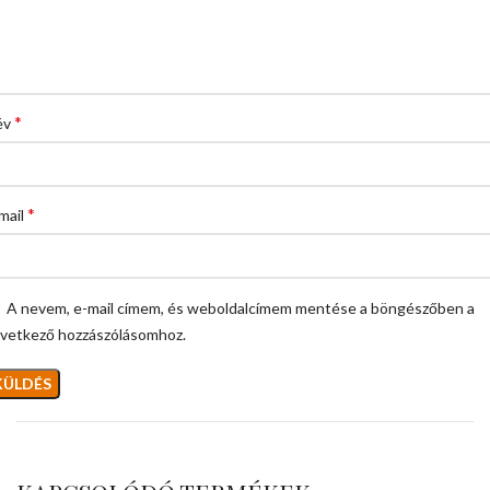
*
év
*
mail
A nevem, e-mail címem, és weboldalcímem mentése a böngészőben a
vetkező hozzászólásomhoz.