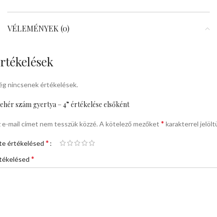
VÉLEMÉNYEK (0)
rtékelések
g nincsenek értékelések.
ehér szám gyertya – 4” értékelése elsőként
*
 e-mail címet nem tesszük közzé.
A kötelező mezőket
karakterrel jelölt
*
te értékelésed
*
tékelésed