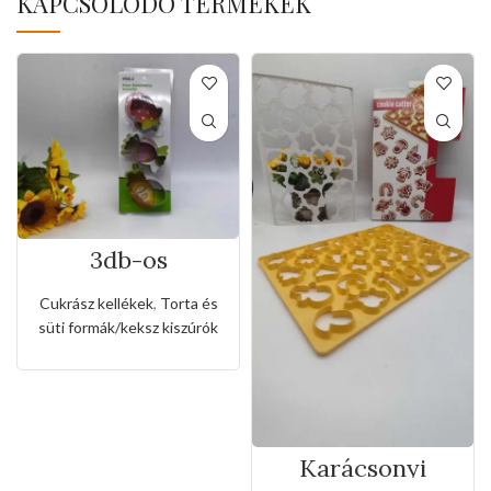
KAPCSOLÓDÓ TERMÉKEK
3db-os
rozsdamentes
kiszúró készlet
Cukrász kellékek
,
Torta és
cukorka alakkal
süti formák/keksz kiszúrók
Karácsonyi
sütemény kiszúró