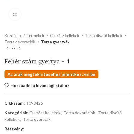
kattints a kinagyításhoz
Kezdőlap
Termékek
Cukrász kellékek
Torta díszítő kellékek
Torta dekorációk
Torta gyertyák
Fehér szám gyertya – 4
Az árak megtekintéséhez jelentkezzen be
Hozzáadni a kívánságlistához
Cikkszám:
T090425
Kategóriák:
Cukrász kellékek
,
Torta dekorációk
,
Torta díszítő
kellékek
,
Torta gyertyák
Részvény: