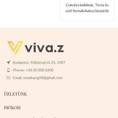
forma
Cukrász kellékek
,
Torta és
süti formák/keksz kiszúrók
Budapest, Kőbányai út 25, 1087
Phone: +36 30 300 6300
Email: vivazhang58@gmail.com
ÜZLETÜNK
FIÓKOM