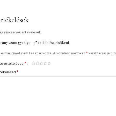
rtékelések
g nincsenek értékelések.
rany szám gyertya – 7” értékelése elsőként
*
 e-mail címet nem tesszük közzé.
A kötelező mezőket
karakterrel jelölt
*
te értékelésed
*
tékelésed