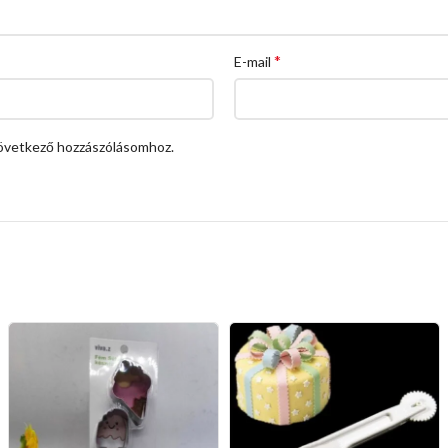
*
E-mail
övetkező hozzászólásomhoz.