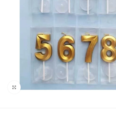
kattints a kinagyításhoz