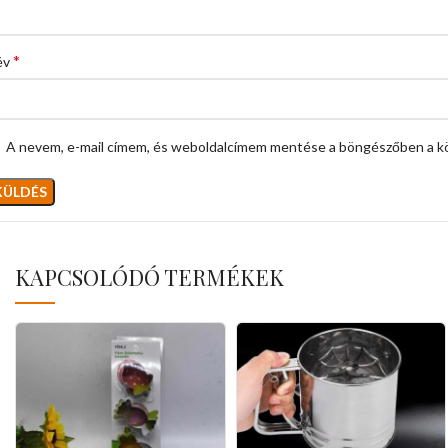
*
év
A nevem, e-mail címem, és weboldalcímem mentése a böngészőben a k
KAPCSOLÓDÓ TERMÉKEK