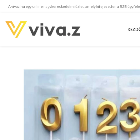
A vivaz.hu egy online nagykereskedelmi üzlet, amely kifejezetten a B2B ügyfel
KEZD