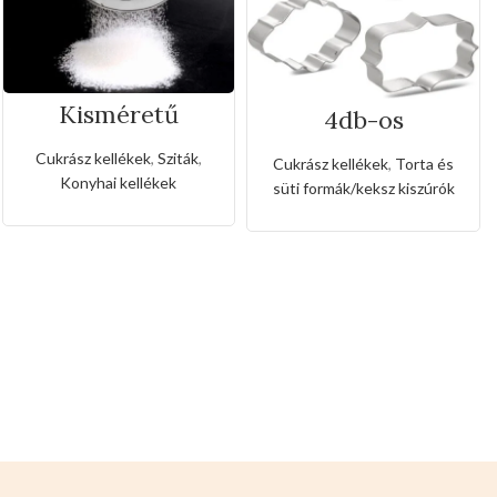
Kisméretű
4db-os
rozsdamentes
rozsdamentes
liszt,porcukor
kiszúró készlet
Cukrász kellékek
,
Sziták
,
Cukrász kellékek
,
Torta és
szóró
Konyhai kellékek
süti formák/keksz kiszúrók