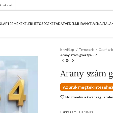
eknek szól
ŐLAP
TERMÉKEK
ELÉRHETŐSÉGEKET
ADATVÉDELMI IRÁNYELVEK
ÁLTALÁN
Kezdőlap
Termékek
Cukrász k
Arany szám gyertya – 7
Arany szám g
Az árak megtekintéséhez
Hozzáadni a kívánságlistáh
Cikkszám:
T090408