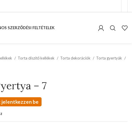
OS SZERZŐDÉSI FELTÉTELEK
ellékek
Torta díszítő kellékek
Torta dekorációk
Torta gyertyák
yertya – 7
 jelentkezzen be
oz