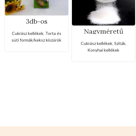
3db-os
rozsdamentes
Nagyméretű
kiszúró készlet
Cukrász kellékek
,
Torta és
rozsdamentes
cukorka alakkal
süti formák/keksz kiszúrók
liszt,porcukor
Cukrász kellékek
,
Sziták
,
szóró
Konyhai kellékek