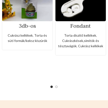
3db-os
Fondant
rozsdamentes
mintázó,vágó
kiszúró készlet
eszköz(3féle
Cukrász kellékek
,
Torta és
Torta díszítő kellékek
,
fagyi és muffin
fogaskerékkel)
süti formák/keksz kiszúrók
Cukrászkések,simítók és
alakkal
tésztavágók
,
Cukrász kellékek