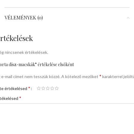
VÉLEMÉNYEK (0)
rtékelések
g nincsenek értékelések.
orta dísz-macskák” értékelése elsőként
*
 e-mail címet nem tesszük közzé.
A kötelező mezőket
karakterrel jelölt
*
te értékelésed
*
tékelésed