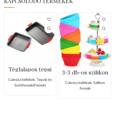
KAPCSOLÓDÓ TERMÉKEK
Téglalapos tepsi
3-3 db-os szilikon
szilikon fogóval
muffin forma
Cukrász kellékek
,
Tepsik és
Cukrász kellékek
,
Szilikon
Sütőformák(Fémek)
formák