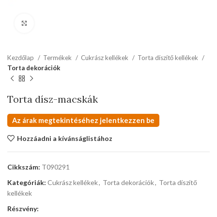
kattints a kinagyításhoz
Kezdőlap
Termékek
Cukrász kellékek
Torta díszítő kellékek
Torta dekorációk
Torta dísz-macskák
Az árak megtekintéséhez jelentkezzen be
Hozzáadni a kívánságlistához
Cikkszám:
T090291
Kategóriák:
Cukrász kellékek
,
Torta dekorációk
,
Torta díszítő
kellékek
Részvény: