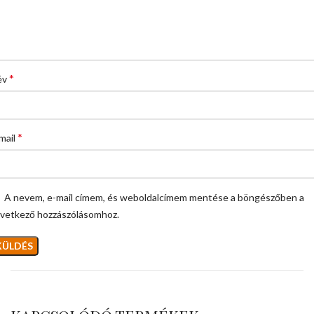
*
év
*
mail
A nevem, e-mail címem, és weboldalcímem mentése a böngészőben a
vetkező hozzászólásomhoz.