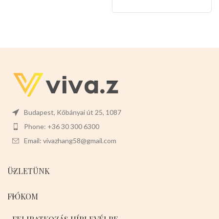
funkcióval rendelkezik. A termék
többcélú, tökéletes torták,
kekszek, cukorkák, desszertek,
sütemények, gyümölcsökre
alkalmas.
Mérete: 14cm x 5cm x
2,5 cm.
Színei:
Piros epres Piros
kockás Zöld Sötétbarna
Budapest, Kőbányai út 25, 1087
Phone: +36 30 300 6300
Email: vivazhang58@gmail.com
ÜZLETÜNK
FIÓKOM