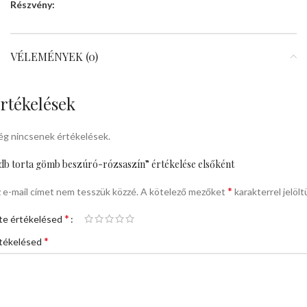
Részvény:
VÉLEMÉNYEK (0)
rtékelések
g nincsenek értékelések.
db torta gömb beszúró-rózsaszín” értékelése elsőként
*
 e-mail címet nem tesszük közzé.
A kötelező mezőket
karakterrel jelölt
*
te értékelésed
*
tékelésed