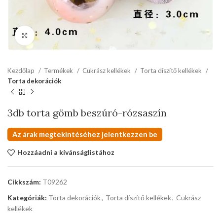
kattints a kinagyításhoz
Kezdőlap
Termékek
Cukrász kellékek
Torta díszítő kellékek
Torta dekorációk
3db torta gömb beszúró-rózsaszín
Az árak megtekintéséhez jelentkezzen be
Hozzáadni a kívánságlistához
Cikkszám:
T09262
Kategóriák:
Torta dekorációk
,
Torta díszítő kellékek
,
Cukrász
kellékek