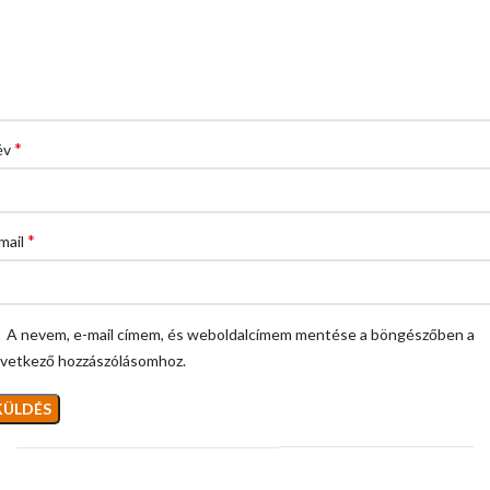
*
év
*
mail
A nevem, e-mail címem, és weboldalcímem mentése a böngészőben a
vetkező hozzászólásomhoz.