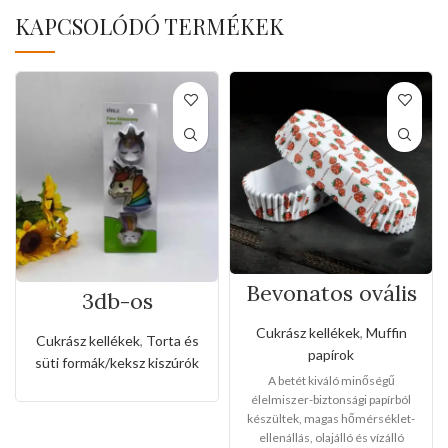
KAPCSOLÓDÓ TERMÉKEK
Bevonatos ovális
3db-os
tortabetétek
rozsdamentes
muffinokhoz(50d
kiszúró készlet
Cukrász kellékek
,
Muffin
Cukrász kellékek
,
Torta és
b-os)
unikornis és
papírok
süti formák/keksz kiszúrók
szivárvány
A betét kiváló minőségű
alakkal
élelmiszer-biztonsági papírból
készültek, magas hőmérséklet-
ellenállás, olajálló és vízálló