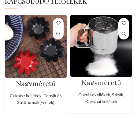
KAPCSOLÓDÓ TERMÉKEK
Nagyméretű
Nagyméretű
rozsdamentes
rozsda- és
liszt,porcukor
tapadásmentes
Cukrász kellékek
,
Sziták
,
Cukrász kellékek
,
Tepsik és
szóró
muffin forma
Konyhai kellékek
Sütőformák(Fémek)