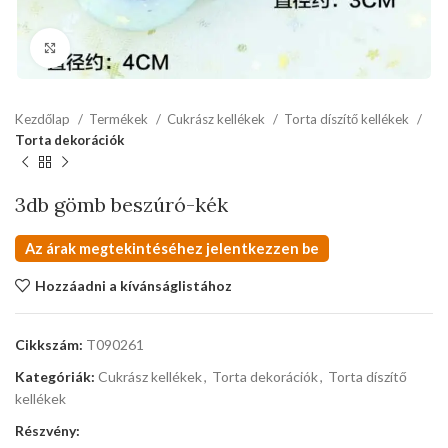
kattints a kinagyításhoz
Kezdőlap
Termékek
Cukrász kellékek
Torta díszítő kellékek
Torta dekorációk
3db gömb beszúró-kék
Az árak megtekintéséhez jelentkezzen be
Hozzáadni a kívánságlistához
Cikkszám:
T090261
Kategóriák:
Cukrász kellékek
,
Torta dekorációk
,
Torta díszítő
kellékek
Részvény: