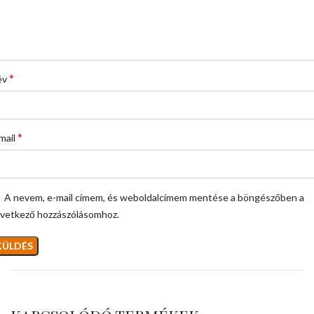
*
év
*
mail
A nevem, e-mail címem, és weboldalcímem mentése a böngészőben a
vetkező hozzászólásomhoz.