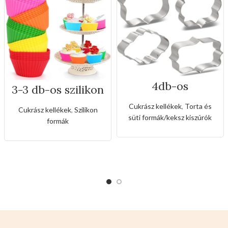
4db-os
3-3 db-os szilikon
rozsdamentes
muffin forma
kiszúró készlet
Cukrász kellékek
,
Torta és
Cukrász kellékek
,
Szilikon
süti formák/keksz kiszúrók
formák