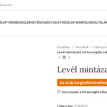
eknek szól
ŐLAP
TERMÉKEK
ELÉRHETŐSÉGEKET
ADATVÉDELMI IRÁNYELVEK
ÁLTALÁN
Kezdőlap
Termékek
Cukrász k
Levél mintázatú torta szegély sa
Levél mintáza
Az árak megtekintéséhez
Hozzáadni a kívánságlistáh
Cikkszám:
T090072