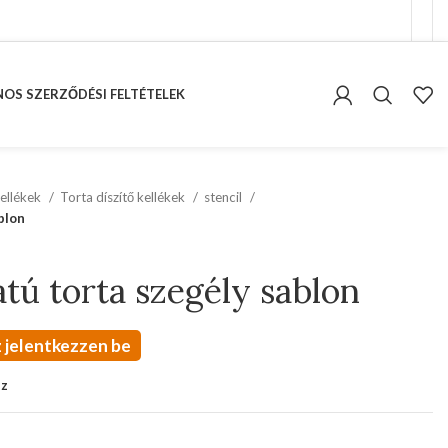
OS SZERZŐDÉSI FELTÉTELEK
ellékek
Torta díszítő kellékek
stencil
blon
tú torta szegély sablon
 jelentkezzen be
oz