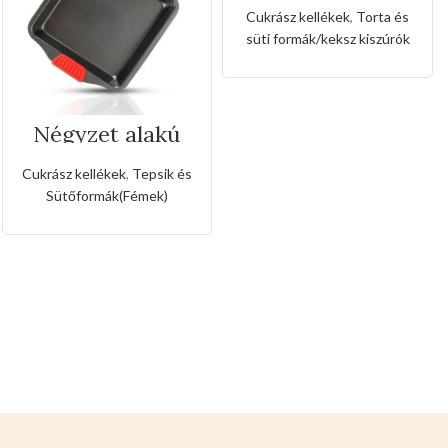
kiszúró készlet
Cukrász kellékek
,
Torta és
nyuszi és maci
süti formák/keksz kiszúrók
alakkal
Négyzet alakú
tepsi szilikon
fogóval
Cukrász kellékek
,
Tepsik és
Sütőformák(Fémek)