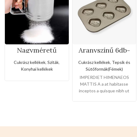
Nagyméretű
Aranyszínű 6db-
rozsdamentes
os nyuszi formájú
liszt,porcukor
tepsi
Cukrász kellékek
,
Sziták
,
Cukrász kellékek
,
Tepsik és
szóró
Konyhai kellékek
Sütőformák(Fémek)
IMPERDIET HIMENAEOS
MATTIS A a at habitasse
inceptos a quisque nibh ut
arcu et dictum laoreet elit
ante scelerisque libero