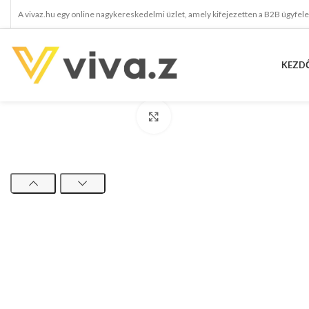
A vivaz.hu egy online nagykereskedelmi üzlet, amely kifejezetten a B2B ügyfel
KEZD
kattints a kinagyításhoz