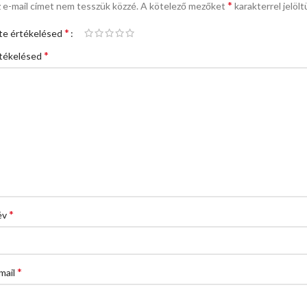
*
 e-mail címet nem tesszük közzé.
A kötelező mezőket
karakterrel jelölt
*
te értékelésed
*
tékelésed
*
év
*
mail