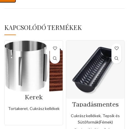
KAPCSOLÓDÓ TERMÉKEK
Kerek
rozsdamentes
Tapadásmentes
állítható
őzgerinc
Tortakeret
,
Cukrász kellékek
sütőkeret-20cm
forma(Kis méret)
Cukrász kellékek
,
Tepsik és
Sütőformák(Fémek)