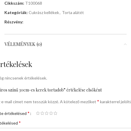
Cikkszám:
T100068
Kategóriák:
Cukrász kellékek
,
Torta alátét
Részvény:
VÉLEMÉNYEK (0)
rtékelések
g nincsenek értékelések.
iros színű 30cm-es kerek tortadob” értékelése elsőként
*
 e-mail címet nem tesszük közzé.
A kötelező mezőket
karakterrel jelölt
*
te értékelésed
*
tékelésed