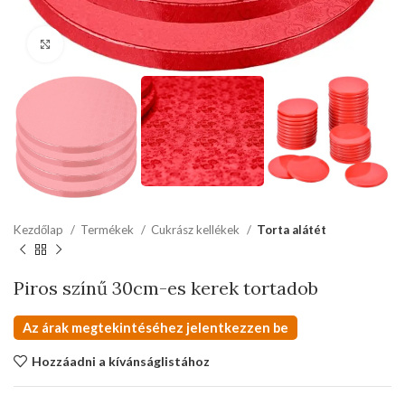
kattints a kinagyításhoz
Kezdőlap
Termékek
Cukrász kellékek
Torta alátét
Piros színű 30cm-es kerek tortadob
Az árak megtekintéséhez jelentkezzen be
Hozzáadni a kívánságlistához