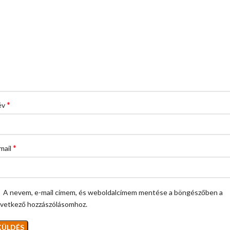
*
év
*
mail
A nevem, e-mail címem, és weboldalcímem mentése a böngészőben a
vetkező hozzászólásomhoz.