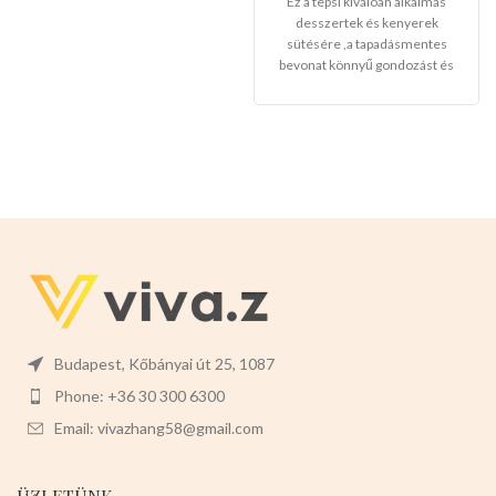
Ez a tepsi kiválóan alkalmas
desszertek és kenyerek
sütésére ,a tapadásmentes
bevonat könnyű gondozást és
karbantartást tesz lehetővé, és
könnyen levehet,ez megkönnyíti
a tisztítását is.
Mérete:
20cm
magas 7cm széles 2cm mély
Budapest, Kőbányai út 25, 1087
Phone: +36 30 300 6300
Email: vivazhang58@gmail.com