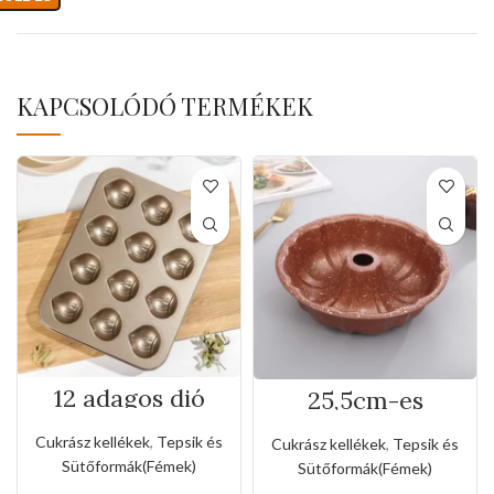
KAPCSOLÓDÓ TERMÉKEK
12 adagos dió
25,5cm-es
formájú tepsi
tapadásmentes
kuglóf sütőforma
Cukrász kellékek
,
Tepsik és
Cukrász kellékek
,
Tepsik és
Sütőformák(Fémek)
Sütőformák(Fémek)