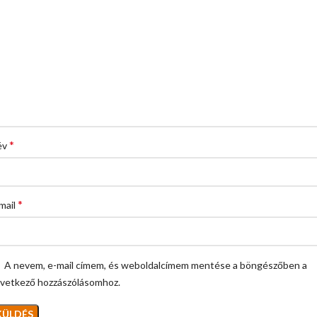
*
év
*
mail
A nevem, e-mail címem, és weboldalcímem mentése a böngészőben a
vetkező hozzászólásomhoz.