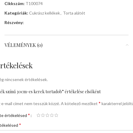
Cikkszám:
T100074
Kategóriák:
Cukrász kellékek
,
Torta alátét
Részvény:
VÉLEMÉNYEK (0)
rtékelések
g nincsenek értékelések.
ék színű 30cm-es kerek tortadob” értékelése elsőként
*
 e-mail címet nem tesszük közzé.
A kötelező mezőket
karakterrel jelölt
*
te értékelésed
*
tékelésed