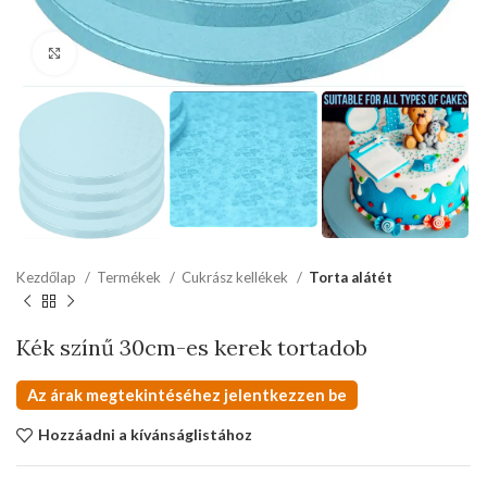
kattints a kinagyításhoz
Kezdőlap
Termékek
Cukrász kellékek
Torta alátét
Kék színű 30cm-es kerek tortadob
Az árak megtekintéséhez jelentkezzen be
Hozzáadni a kívánságlistához