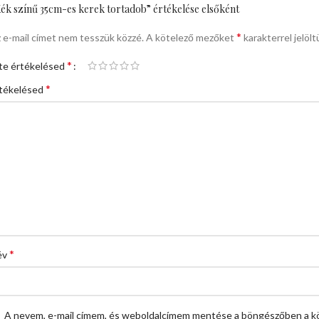
ék színű 35cm-es kerek tortadob” értékelése elsőként
*
 e-mail címet nem tesszük közzé.
A kötelező mezőket
karakterrel jelölt
*
te értékelésed
*
tékelésed
*
év
A nevem, e-mail címem, és weboldalcímem mentése a böngészőben a k