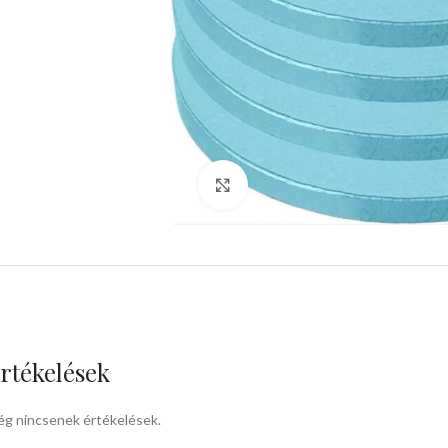
kattints a kinagyításhoz
rtékelések
g nincsenek értékelések.