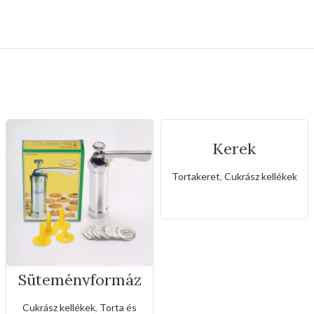
Kerek
rozsdamentes
állítható
Tortakeret
,
Cukrász kellékek
sütőkeret-20cm
Süteményformáz
ó készlet
Cukrász kellékek
,
Torta és