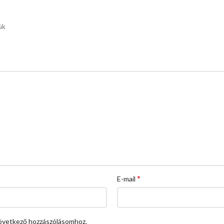
ük
*
E-mail
övetkező hozzászólásomhoz.