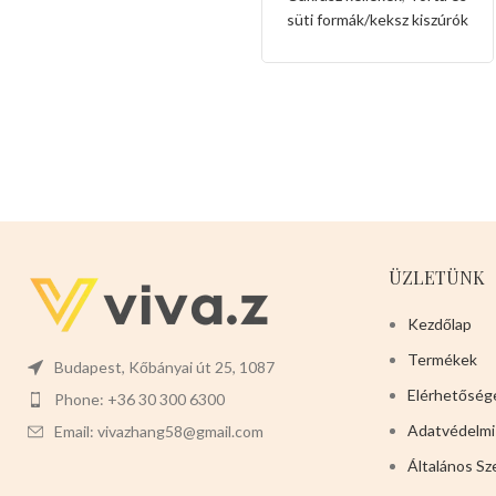
nyuszi és maci
süti formák/keksz kiszúrók
alakkal
ÜZLETÜNK
Kezdőlap
Termékek
Budapest, Kőbányai út 25, 1087
Elérhetőség
Phone: +36 30 300 6300
Adatvédelmi
Email: vivazhang58@gmail.com
Általános Sz