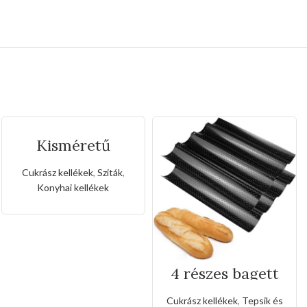
Kisméretű
rozsdamentes
liszt,porcukor
Cukrász kellékek
,
Sziták
,
szóró
Konyhai kellékek
4 részes bagett
tepsi
Cukrász kellékek
,
Tepsik és