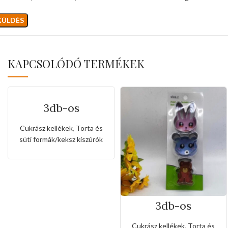
KAPCSOLÓDÓ TERMÉKEK
3db-os
rozsdamentes
kiszúró készlet
Cukrász kellékek
,
Torta és
szív,csillag és
süti formák/keksz kiszúrók
kerek alakkal
3db-os
rozsdamentes
kiszúró készlet
Cukrász kellékek
,
Torta és