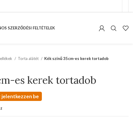
OS SZERZŐDÉSI FELTÉTELEK
ellékek
Torta alátét
Kék színű 35cm-es kerek tortadob
cm-es kerek tortadob
 jelentkezzen be
oz