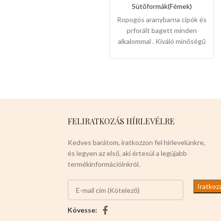
Sütőformák(Fémek)
Ropogós aranybarna cipók és
prforált bagett minden
alkalommal . Kiváló minőségű
tapadásmentes szénacél
anyag, környezetbarát, erős
és tartós. Finom és sima
krimpelő kialakítás, nem éles,
nem sérti meg a kezét.
Mérete:38cm x 33cm
Színe
készleten: fekete
FELIRATKOZÁS HÍRLEVÉLRE
Kedves barátom, iratkozzon fel hírlevelünkre,
és legyen az első, aki értesül a legújabb
termékinformációinkról.
Kövesse: