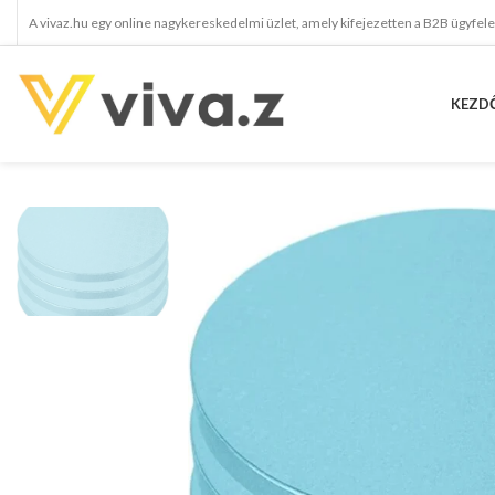
A vivaz.hu egy online nagykereskedelmi üzlet, amely kifejezetten a B2B ügyfel
KEZD