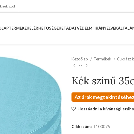
eknek szól
ŐLAP
TERMÉKEK
ELÉRHETŐSÉGEKET
ADATVÉDELMI IRÁNYELVEK
ÁLTALÁN
Kezdőlap
Termékek
Cukrász k
Kék színű 35
Az árak megtekintéséhez
Hozzáadni a kívánságlistáh
Cikkszám:
T100075