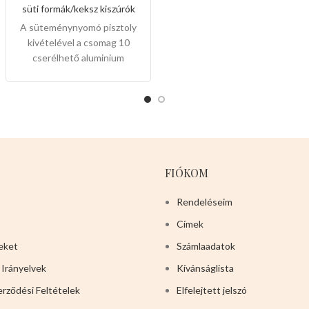
süti formák/keksz kiszúrók
A süteménynyomó pisztoly
kivételével a csomag 10
cserélhető aluminium
sütikorongot, 4 cukormáz
hegyet is tartalmaz, nem csak
családi használatra, hanem
kenyér és vajas
süteményekhez is.Alumínium
test és keksztálca, PP
fúvóka,egyszerű
FIÓKOM
kiegészítőkkel tartós,
biztonságos és könnyen
Rendeléseim
moshatóak.
Mérete:
22cm
Címek
magas x 15cm széles x 5,5cm
hosszú
eket
Számlaadatok
 Irányelvek
Kívánságlista
erződési Feltételek
Elfelejtett jelszó