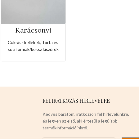
Karácsonyi
sütemény kiszúró
forma
Cukrász kellékek
,
Torta és
süti formák/keksz kiszúrók
FELIRATKOZÁS HÍRLEVÉLRE
Kedves barátom, iratkozzon fel hírlevelünkre,
és legyen az első, aki értesül a legújabb
termékinformációinkról.