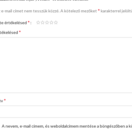
*
 e-mail címet nem tesszük közzé.
A kötelező mezőket
karakterrel jelölt
*
te értékelésed
*
tékelésed
*
év
A nevem, e-mail címem, és weboldalcímem mentése a böngészőben a k