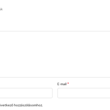
ük
*
E-mail
övetkező hozzászólásomhoz.