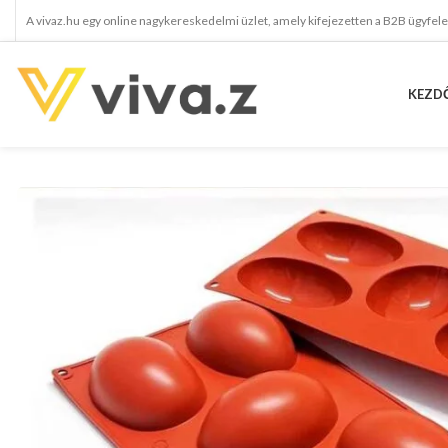
A vivaz.hu egy online nagykereskedelmi üzlet, amely kifejezetten a B2B ügyfel
KEZD