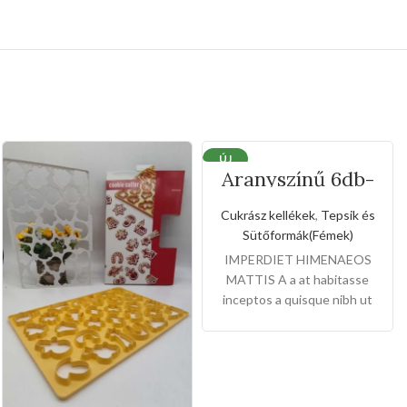
ÚJ
Aranyszínű 6db-
os nyuszi formájú
tepsi
Cukrász kellékek
,
Tepsik és
Sütőformák(Fémek)
IMPERDIET HIMENAEOS
MATTIS A a at habitasse
inceptos a quisque nibh ut
arcu et dictum laoreet elit
ante scelerisque libero