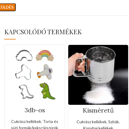
KAPCSOLÓDÓ TERMÉKEK
3db-os
Kisméretű
rozsdamentes
rozsdamentes
kiszúró készlet
liszt,porcukor
Cukrász kellékek
,
Torta és
Cukrász kellékek
,
Sziták
,
dinó,repülőgép és
szóró
süti formák/keksz kiszúrók
Konyhai kellékek