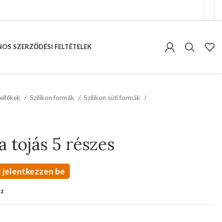
OS SZERZŐDÉSI FELTÉTELEK
ellékek
Szilikon formák
Szilikon süti formák
a tojás 5 részes
 jelentkezzen be
oz