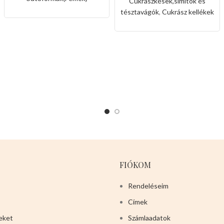
Cukrászkések,simítók és
tésztavágók
,
Cukrász kellékek
FIÓKOM
Rendeléseim
Címek
eket
Számlaadatok