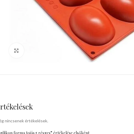
kattints a kinagyításhoz
rtékelések
g nincsenek értékelések.
zilikon forma tojás 5 részes” értékelése elsőként