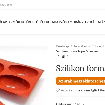
eknek szól
ŐLAP
TERMÉKEK
ELÉRHETŐSÉGEKET
ADATVÉDELMI IRÁNYELVEK
ÁLTALÁN
Kezdőlap
Termékek
Cukrász k
Szilikon forma tojás 5 részes
Szilikon form
Az árak megtekintéséhez
Hozzáadni a kívánságlistáh
Cikkszám:
T14157