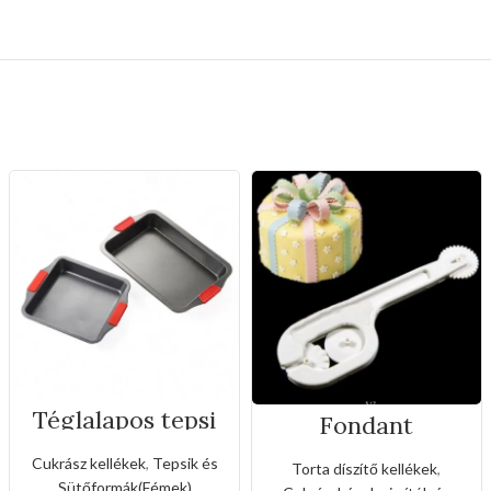
Téglalapos tepsi
Fondant
szilikon fogóval
mintázó,vágó
eszköz(3féle
Cukrász kellékek
,
Tepsik és
Torta díszítő kellékek
,
fogaskerékkel)
Sütőformák(Fémek)