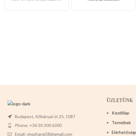
szivárvány alakkal
ÜZLETÜNK
Kezdőlap
Budapest, Kőbányai út 25, 1087
Termékek
Phone: +36 30 300 6300
Elérhetőség
Email: vivazhang58@gmail.com