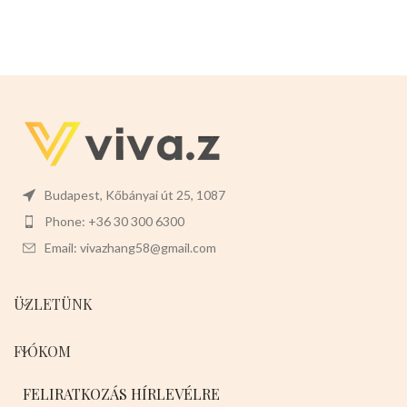
a tisztítását is.
Mérete:
20cm
magas 7cm széles 2cm mély
Budapest, Kőbányai út 25, 1087
Phone: +36 30 300 6300
Email: vivazhang58@gmail.com
ÜZLETÜNK
FIÓKOM
FELIRATKOZÁS HÍRLEVÉLRE