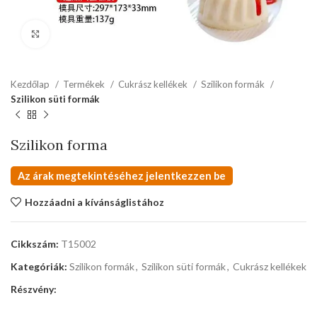
kattints a kinagyításhoz
Kezdőlap
Termékek
Cukrász kellékek
Szilikon formák
Szilikon süti formák
Szilikon forma
Az árak megtekintéséhez jelentkezzen be
Hozzáadni a kívánságlistához
Cikkszám:
T15002
Kategóriák:
Szilikon formák
,
Szilikon süti formák
,
Cukrász kellékek
Részvény: