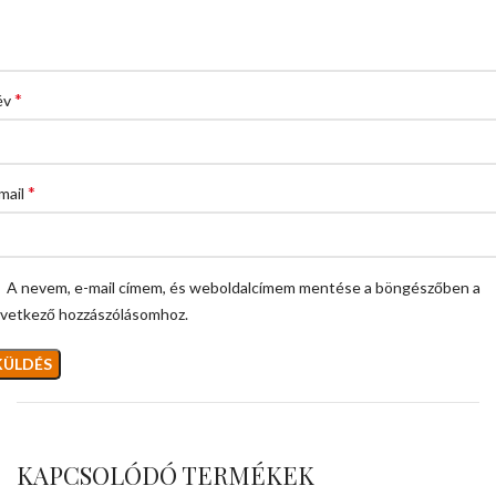
*
év
*
mail
A nevem, e-mail címem, és weboldalcímem mentése a böngészőben a
vetkező hozzászólásomhoz.
KAPCSOLÓDÓ TERMÉKEK