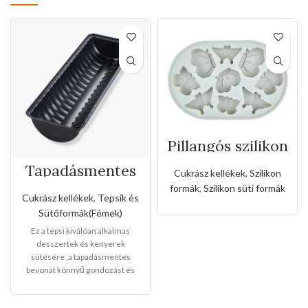
Pillangós szilikon
forma
Tapadásmentes
Cukrász kellékek
,
Szilikon
őzgerinc
formák
,
Szilikon süti formák
forma(Kis méret)
Cukrász kellékek
,
Tepsik és
Sütőformák(Fémek)
Ez a tepsi kiválóan alkalmas
desszertek és kenyerek
sütésére ,a tapadásmentes
bevonat könnyű gondozást és
karbantartást tesz lehetővé, és
könnyen levehet,ez megkönnyíti