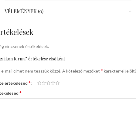
VÉLEMÉNYEK (0)
rtékelések
g nincsenek értékelések.
zilikon forma” értékelése elsőként
*
 e-mail címet nem tesszük közzé.
A kötelező mezőket
karakterrel jelölt
*
te értékelésed
*
tékelésed