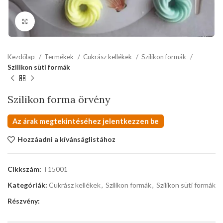
kattints a kinagyításhoz
Kezdőlap
Termékek
Cukrász kellékek
Szilikon formák
Szilikon süti formák
Szilikon forma örvény
Az árak megtekintéséhez jelentkezzen be
Hozzáadni a kívánságlistához
Cikkszám:
T15001
Kategóriák:
Cukrász kellékek
,
Szilikon formák
,
Szilikon süti formák
Részvény: