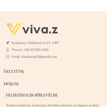
sütemények, gyümölcsökre
alkalmas.
Mérete: 14cm x 5cm x
2,5 cm.
Színei:
Piros epres Piros
kockás Zöld Sötétbarna
Budapest, Kőbányai út 25, 1087
Phone: +36 30 300 6300
Email: vivazhang58@gmail.com
ÜZLETÜNK
FIÓKOM
FELIRATKOZÁS HÍRLEVÉLRE
Kedves barátom, iratkozzon fel hírlevelünkre, és legyen az első,