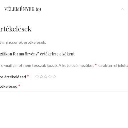
VÉLEMÉNYEK (0)
rtékelések
g nincsenek értékelések.
zilikon forma örvény” értékelése elsőként
*
 e-mail címet nem tesszük közzé.
A kötelező mezőket
karakterrel jelölt
*
te értékelésed
*
tékelésed