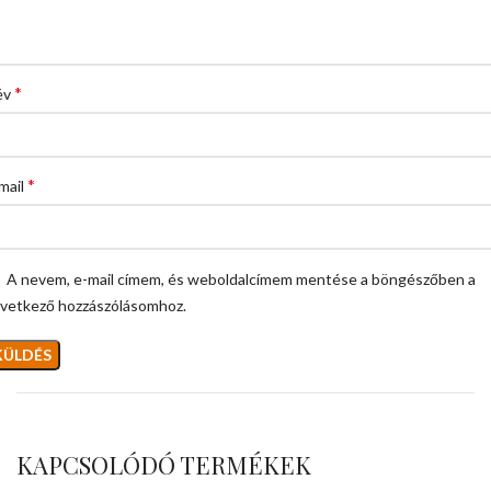
*
év
*
mail
A nevem, e-mail címem, és weboldalcímem mentése a böngészőben a
vetkező hozzászólásomhoz.
KAPCSOLÓDÓ TERMÉKEK