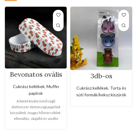
Bevonatos ovális
3db-os
tortabetétek
rozsdamentes
muffinokhoz(50d
kiszúró készlet
Cukrász kellékek
,
Muffin
Cukrász kellékek
,
Torta és
b-os)
nyuszi és maci
papírok
süti formák/keksz kiszúrók
alakkal
A betét kiváló minőségű
élelmiszer-biztonsági papírból
készültek, magas hőmérséklet-
ellenállás, olajálló és vízálló
funkcióval rendelkezik. A termék
többcélú, tökéletes torták,
kekszek, cukorkák, desszertek,