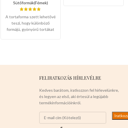
(Csatzárral )
Sütőformák(Fémek)
A tortaforma szett lehetővé
teszi, hogy különböző
formájú, gyönyörű tortákat
készítsen, minden igényt
kielégít. Könnyen
használható: Az eltávolítható
fenékkel, a csatzár
kialakításával és a
tapadásmentes bevonattal
könnyen eltávolíthatja a
FELIRATKOZÁS HÍRLEVÉLRE
süteményt a formából,
anélkül, hogy károsítaná, és
Kedves barátom, iratkozzon fel hírlevelünkre,
kényelmesen
és legyen az első, aki értesül a legújabb
tisztítható.Széles körben
termékinformációinkról.
alkalmazható,alkalmas
mindenféle sütemény
készítésére.
Színei:
piros,zöld,lila,szürke,fekete,rózsaszín