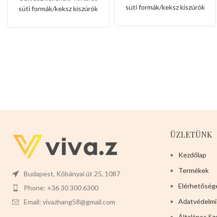
unikornis és
süti formák/keksz kiszúrók
süti formák/keksz kiszúrók
szivárvány alakkal
ÜZLETÜNK
Kezdőlap
Termékek
Budapest, Kőbányai út 25, 1087
Elérhetőség
Phone: +36 30 300 6300
Adatvédelmi
Email: vivazhang58@gmail.com
Általános Sz