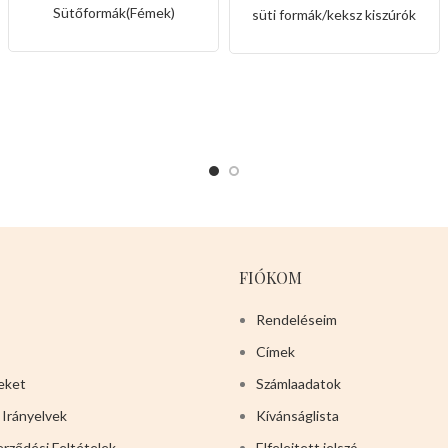
muffin forma
nyuszi és maci
Sütőformák(Fémek)
süti formák/keksz kiszúrók
alakkal
FIÓKOM
Rendeléseim
Címek
eket
Számlaadatok
 Irányelvek
Kívánságlista
erződési Feltételek
Elfelejtett jelszó