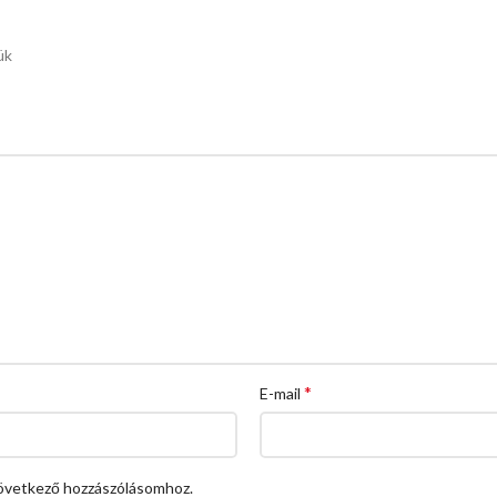
ük
*
E-mail
övetkező hozzászólásomhoz.