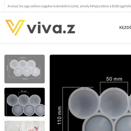
A vivaz.hu egy online nagykereskedelmi üzlet, amely kifejezetten a B2B ügyfel
KEZD