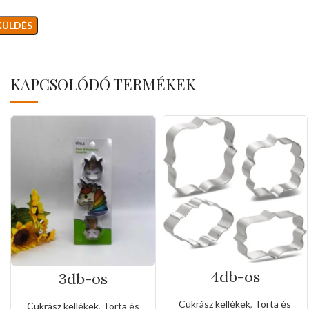
KAPCSOLÓDÓ TERMÉKEK
4db-os
3db-os
rozsdamentes
rozsdamentes
kiszúró készlet
kiszúró készlet
Cukrász kellékek
,
Torta és
Cukrász kellékek
,
Torta és