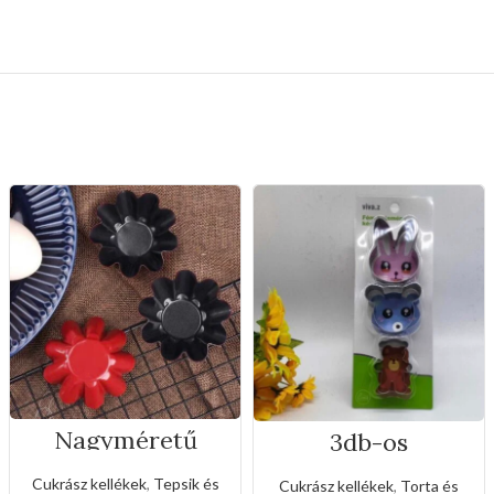
Nagyméretű
3db-os
rozsda- és
rozsdamentes
tapadásmentes
kiszúró készlet
Cukrász kellékek
,
Tepsik és
Cukrász kellékek
,
Torta és