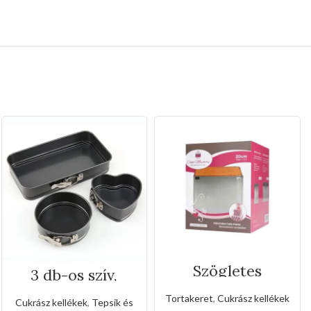
Szögletes
3 db-os szív,
rozsdamentes
kerek, téglalap
állítható
alakú tepsikészlet
Tortakeret
,
Cukrász kellékek
Cukrász kellékek
,
Tepsik és
sütőkeret-20cm