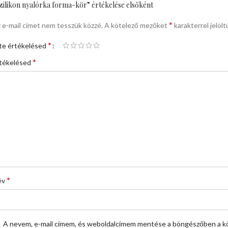
zilikon nyalórka forma-kör” értékelése elsőként
*
 e-mail címet nem tesszük közzé.
A kötelező mezőket
karakterrel jelölt
*
te értékelésed
*
tékelésed
*
év
A nevem, e-mail címem, és weboldalcímem mentése a böngészőben a k