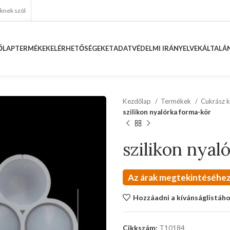
eknek szól
ŐLAP
TERMÉKEK
ELÉRHETŐSÉGEKET
ADATVÉDELMI IRÁNYELVEK
ÁLTALÁN
Kezdőlap
Termékek
Cukrász k
szilikon nyalórka forma-kör
szilikon nyal
Az árak megtekintéséhez
Hozzáadni a kívánságlistáh
Cikkszám:
T10184