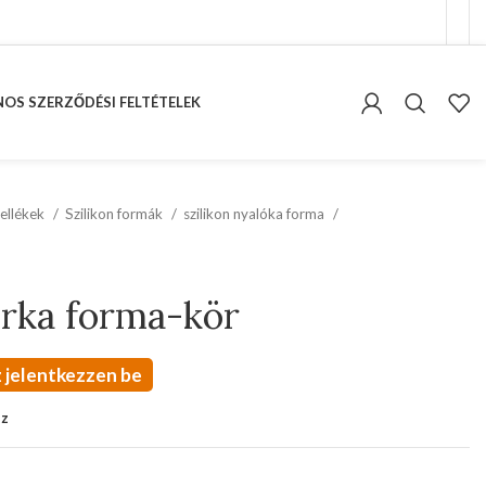
OS SZERZŐDÉSI FELTÉTELEK
ellékek
Szilikon formák
szilikon nyalóka forma
órka forma-kör
 jelentkezzen be
oz