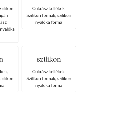
nt
nyalórka
ecés
forma-felhő
Szilikon
Cukrász kellékek
,
at
ipán
Szilikon formák
,
szilikon
ász
nyalóka forma
 nyalóka
on
szilikon
ka
nyalórka
kör
forma-
ékek
,
Cukrász kellékek
,
nyolcszög
szilikon
Szilikon formák
,
szilikon
rma
nyalóka forma