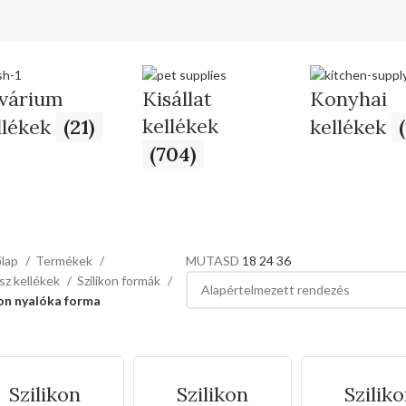
várium
Kisállat
Konyhai
kellékek
llékek
(21)
kellékek
(704)
őlap
Termékek
MUTASD
18
24
36
sz kellékek
Szilikon formák
kon nyalóka forma
Szilikon
Szilikon
Szilik