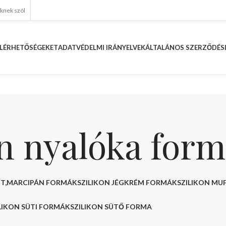
eknek szól
LÉRHETŐSÉGEKET
ADATVÉDELMI IRÁNYELVEK
ÁLTALÁNOS SZERZŐDÉSI
on nyalóka for
NT,MARCIPÁN FORMÁK
SZILIKON JÉGKRÉM FORMÁK
SZILIKON MU
LIKON SÜTI FORMÁK
SZILIKON SÜTŐ FORMA