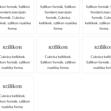
fondant
fondant
fonda
forma-
forma-húsvéti
forma-r
likon formák
,
Szilikon
Szilikon formák
,
Szilikon
Szilikon formák
,
angyalka
tojás
mintáz
fondant,marcipán
fondant,marcipán
fondant,marc
formák
,
Cukrász
formák
,
Cukrász
formák
,
Cukr
ékek
,
szilikon nyalóka
kellékek
,
szilikon nyalóka
kellékek
,
szilikon
forma
forma
forma
szilikon
szilikon
szilik
nyalórka
nyalórka
nyalór
rma-fenyőfa
forma-kör
forma-
Cukrász kellékek
,
Cukrász kellékek
,
Cukrász kell
likon formák
,
szilikon
Szilikon formák
,
szilikon
Szilikon formák
,
nyalóka forma
nyalóka forma
nyalóka fo
szilikon
nyalórka
orma-vegyes
Cukrász kellékek
,
minták
likon formák
,
szilikon
nyalóka forma