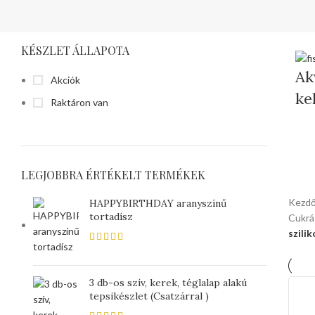
KÉSZLET ÁLLAPOTA
Ak
Akciók
ke
Raktáron van
LEGJOBBRA ÉRTÉKELT TERMÉKEK
Kezd
HAPPYBIRTHDAY aranyszínű
tortadísz
Cukrá
szili
3 db-os szív, kerek, téglalap alakú
tepsikészlet (Csatzárral )