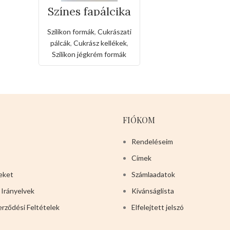
Színes fapálcika
50 db
-114*15*2mm
Szilikon formák
,
Cukrászati
pálcák
,
Cukrász kellékek
,
Szilikon jégkrém formák
FIÓKOM
Rendeléseim
Címek
eket
Számlaadatok
 Irányelvek
Kívánságlista
erződési Feltételek
Elfelejtett jelszó