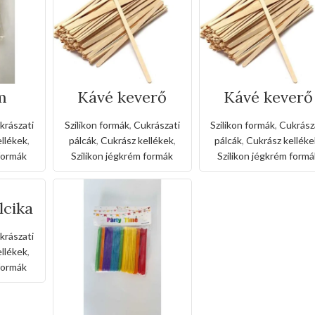
m
Kávé keverő
Kávé keverő
50 db
pálcika-
pálcika110*5*
140*5*1mm(500d
m(500db)
krászati
Szilikon formák
,
Cukrászati
Szilikon formák
,
Cukrász
b)
llékek
,
pálcák
,
Cukrász kellékek
,
pálcák
,
Cukrász kelléke
 formák
Szilikon jégkrém formák
Szilikon jégkrém formá
lcika
20cm
krászati
llékek
,
 formák