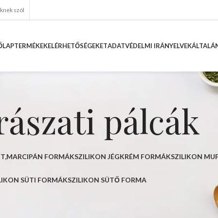
eknek szól
ŐLAP
TERMÉKEK
ELÉRHETŐSÉGEKET
ADATVÉDELMI IRÁNYELVEK
ÁLTALÁN
ászati pálcák
NT,MARCIPÁN FORMÁK
SZILIKON JÉGKRÉM FORMÁK
SZILIKON MU
LIKON SÜTI FORMÁK
SZILIKON SÜTŐ FORMA