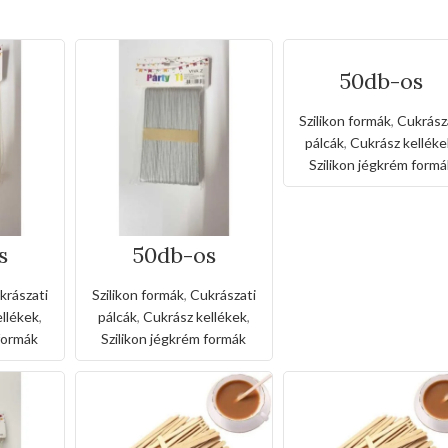
50db-os
Jégkrémkészí
fapálcika-
Szilikon formák
,
Cukrász
macaron szín
pálcák
,
Cukrász kelléke
Szilikon jégkrém formá
s
50db-os
szítő
Jégkrémkészítő
arany
fapálcika-ezüst
krászati
Szilikon formák
,
Cukrászati
llékek
,
pálcák
,
Cukrász kellékek
,
 formák
Szilikon jégkrém formák