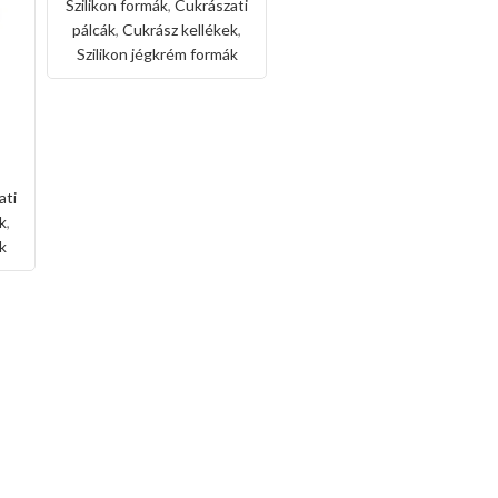
Szilikon formák
,
Cukrászati
pálcák
,
Cukrász kellékek
,
Szilikon jégkrém formák
1m
ati
k
,
k