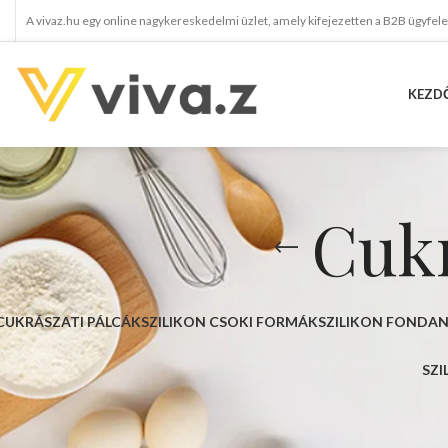
A vivaz.hu egy online nagykereskedelmi üzlet, amely kifejezetten a B2B ügyfel
KEZD
Cukr
CUKRÁSZATI PÁLCÁK
SZILIKON CSOKI FORMÁK
SZILIKON FONDA
SZI