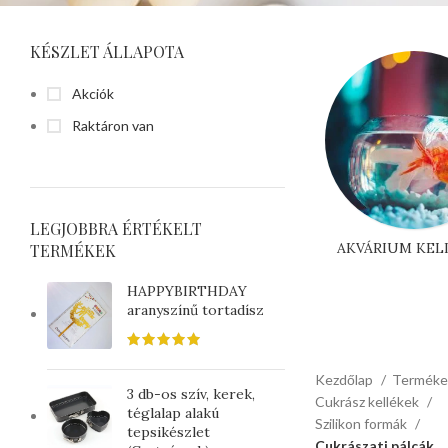
KÉSZLET ÁLLAPOTA
Akciók
Raktáron van
LEGJOBBRA ÉRTÉKELT
AKVÁRIUM KEL
TERMÉKEK
HAPPYBIRTHDAY
aranyszínű tortadísz
Kezdőlap
Termék
3 db-os szív, kerek,
Cukrász kellékek
téglalap alakú
Szilikon formák
tepsikészlet
Cukrászati pálcák