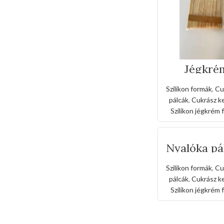
Jégkré
fapálcika 
Szilikon formák
,
Cu
pálcák
,
Cukrász ke
Szilikon jégkrém
Nyalóka pá
50 db – 
Szilikon formák
,
Cu
pálcák
,
Cukrász ke
Szilikon jégkrém