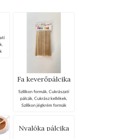
tő
ati
ek
k
,
k
Fa keverőpálcika
50 db –
140*6*2mm
Szilikon formák
,
Cukrászati
pálcák
,
Cukrász kellékek
,
Szilikon jégkrém formák
Nyalóka pálcika
50 db – 13cm