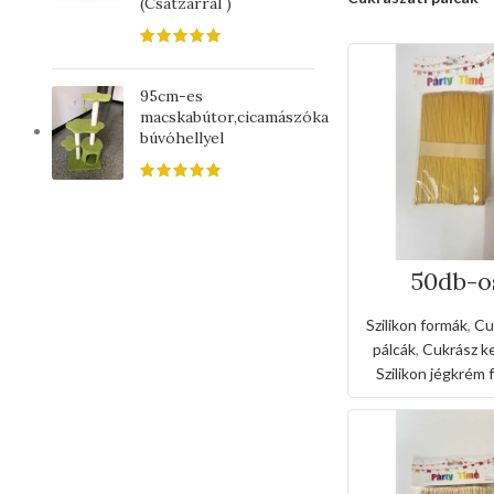
(Csatzárral )
95cm-es
macskabútor,cicamászóka
búvóhellyel
50db-o
Jégkrémké
fapálcika-
Szilikon formák
,
Cu
pálcák
,
Cukrász ke
Szilikon jégkrém