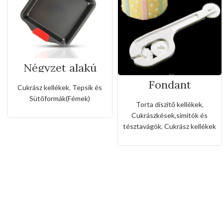
Négyzet alakú
tepsi szilikon
Fondant
fogóval
Cukrász kellékek
,
Tepsik és
mintázó,vágó
Sütőformák(Fémek)
eszköz(3féle
Torta díszítő kellékek
,
fogaskerékkel)
Cukrászkések,simítók és
tésztavágók
,
Cukrász kellékek