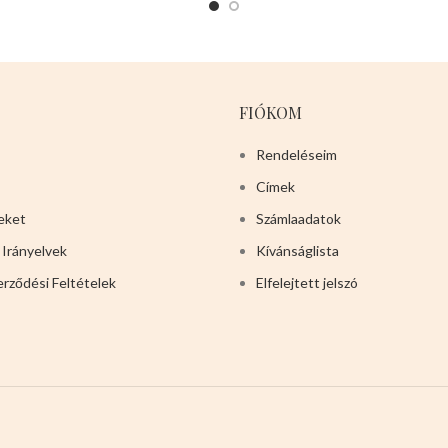
FIÓKOM
Rendeléseim
Címek
eket
Számlaadatok
 Irányelvek
Kívánságlista
erződési Feltételek
Elfelejtett jelszó