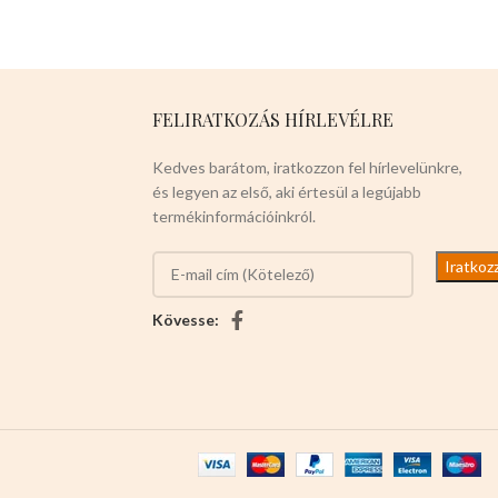
fúvóka,egyszerű
kiegészítőkkel tartós,
biztonságos és könnyen
moshatóak.
Mérete:
22cm
magas x 15cm széles x 5,5cm
FELIRATKOZÁS HÍRLEVÉLRE
hosszú
Kedves barátom, iratkozzon fel hírlevelünkre,
és legyen az első, aki értesül a legújabb
termékinformációinkról.
Kövesse: