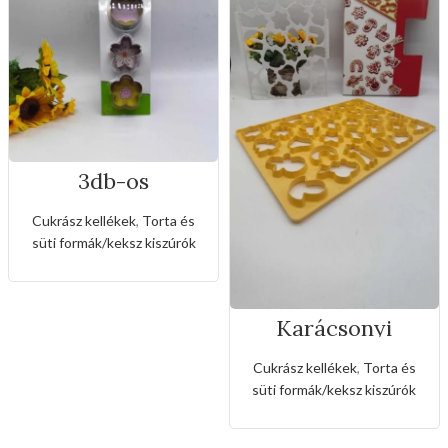
3db-os
rozsdamentes
virág formájú
Cukrász kellékek
,
Torta és
kiszúró készlet
süti formák/keksz kiszúrók
Karácsonyi
sütemény kiszúró
forma
Cukrász kellékek
,
Torta és
süti formák/keksz kiszúrók