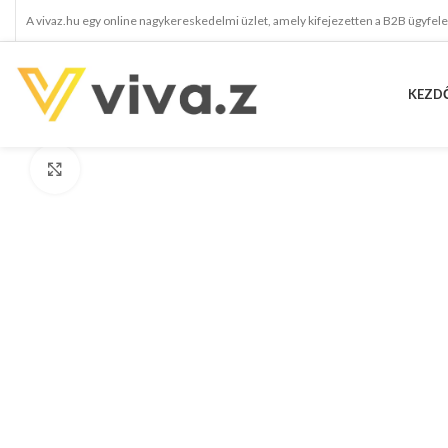
A vivaz.hu egy online nagykereskedelmi üzlet, amely kifejezetten a B2B ügyfel
KEZD
kattints a kinagyításhoz