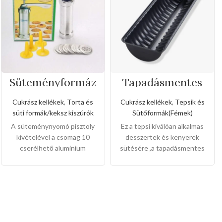
Süteményformáz
Tapadásmentes
ó készlet
őzgerinc
forma(Kis méret)
Cukrász kellékek
,
Torta és
Cukrász kellékek
,
Tepsik és
süti formák/keksz kiszúrók
Sütőformák(Fémek)
A süteménynyomó pisztoly
Ez a tepsi kiválóan alkalmas
kivételével a csomag 10
desszertek és kenyerek
cserélhető aluminium
sütésére ,a tapadásmentes
sütikorongot, 4 cukormáz
bevonat könnyű gondozást
hegyet is tartalmaz, nem csak
és karbantartást tesz
családi használatra, hanem
lehetővé, és könnyen
kenyér és vajas
levehet,ez megkönnyíti a
süteményekhez is.Alumínium
tisztítását is.
Mérete:
20cm
test és keksztálca, PP
magas 7cm széles 2cm mély