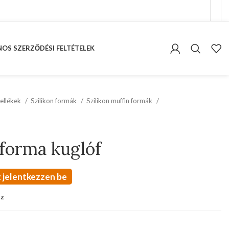
OS SZERZŐDÉSI FELTÉTELEK
ellékek
Szilikon formák
Szilikon muffin formák
 forma kuglóf
 jelentkezzen be
oz