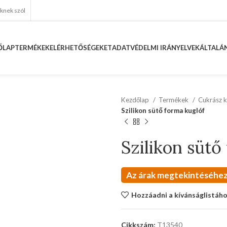
eknek szól
ŐLAP
TERMÉKEK
ELÉRHETŐSÉGEKET
ADATVÉDELMI IRÁNYELVEK
ÁLTALÁN
Kezdőlap
Termékek
Cukrász k
Szilikon sütő forma kuglóf
Szilikon sütő
Az árak megtekintéséhez
Hozzáadni a kívánságlistáh
Cikkszám:
T13540