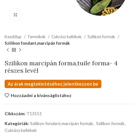
kattints a kinagyításhoz
Kezdőlap
Termékek
Cukrász kellékek
Szilikon formák
Szilikon fondant,marcipán formák
Szilikon marcipán forma,tuile forma- 4
részes levél
Az árak megtekintéséhez jelentkezzen be
Hozzáadni a kívánságlistához
Cikkszám:
T13151
Kategóriák:
Szilikon fondant,marcipán formák
,
Szilikon formák
,
Cukrász kellékek