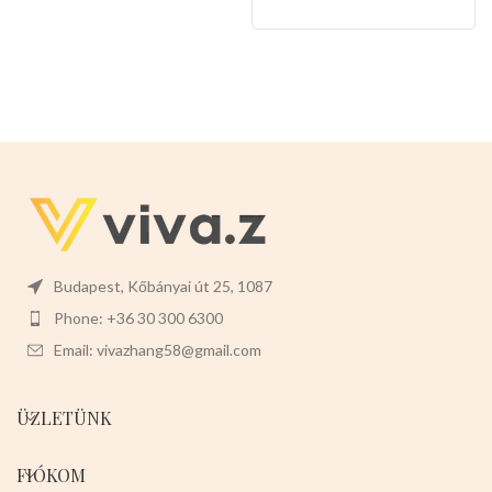
karbantartást tesz lehetővé, és
könnyen levehet,ez megkönnyíti
a tisztítását is.
Mérete:
25cm
magas 9cm széles 3cm mély
Budapest, Kőbányai út 25, 1087
Phone: +36 30 300 6300
Email: vivazhang58@gmail.com
ÜZLETÜNK
FIÓKOM