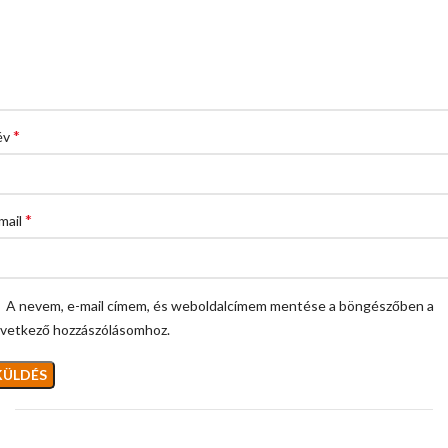
*
év
*
mail
A nevem, e-mail címem, és weboldalcímem mentése a böngészőben a
vetkező hozzászólásomhoz.