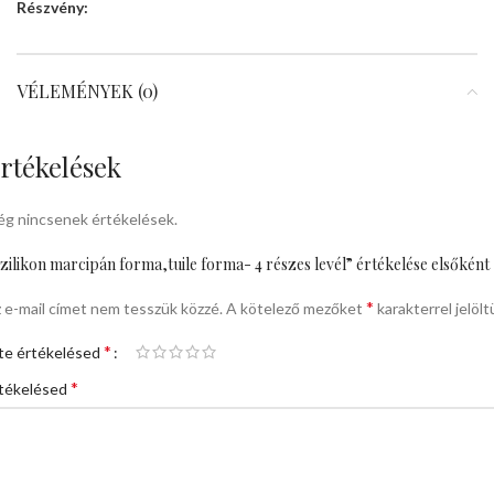
Részvény:
VÉLEMÉNYEK (0)
rtékelések
g nincsenek értékelések.
zilikon marcipán forma,tuile forma- 4 részes levél” értékelése elsőként
*
 e-mail címet nem tesszük közzé.
A kötelező mezőket
karakterrel jelölt
*
te értékelésed
*
tékelésed