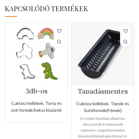
KAPCSOLÓDÓ TERMÉKEK
3db-os
Tapadásmentes
rozsdamentes
őzgerinc
kiszúró készlet
forma(Közepes
Cukrász kellékek
,
Torta és
Cukrász kellékek
,
Tepsik és
dinó,repülőgép
méret)
süti formák/keksz kiszúrók
Sütőformák(Fémek)
és szivárvány
alakkal
Ez a tepsi kiválóan alkalmas
desszertek és kenyerek
sütésére ,a tapadásmentes
bevonat könnyű gondozást és