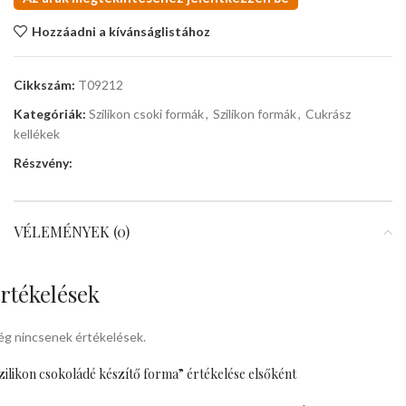
Hozzáadni a kívánságlistához
Cikkszám:
T09212
Kategóriák:
Szilikon csoki formák
,
Szilikon formák
,
Cukrász
kellékek
Részvény:
VÉLEMÉNYEK (0)
rtékelések
g nincsenek értékelések.
zilikon csokoládé készítő forma” értékelése elsőként