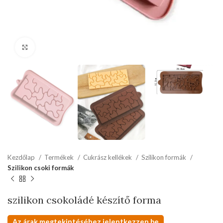
kattints a kinagyításhoz
Kezdőlap
Termékek
Cukrász kellékek
Szilikon formák
Szilikon csoki formák
szilikon csokoládé készítő forma
Az árak megtekintéséhez jelentkezzen be