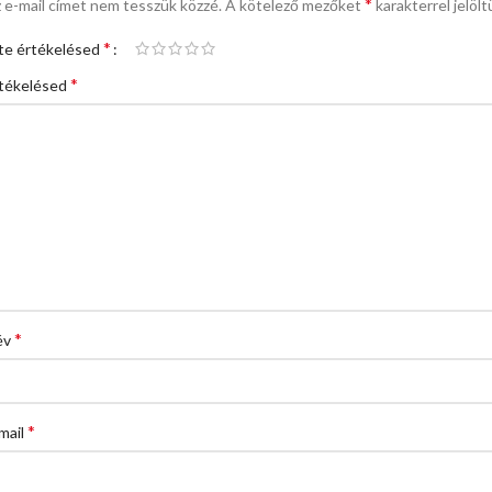
*
 e-mail címet nem tesszük közzé.
A kötelező mezőket
karakterrel jelölt
*
te értékelésed
*
tékelésed
*
év
*
mail