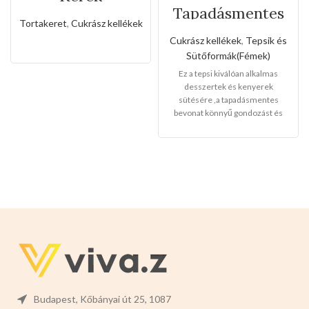
rozsdamentes
Tapadásmentes
állítható
őzgerinc
Tortakeret
,
Cukrász kellékek
sütőkeret-20cm
forma(Nagy
Cukrász kellékek
,
Tepsik és
méret)
Sütőformák(Fémek)
Ez a tepsi kiválóan alkalmas
desszertek és kenyerek
sütésére ,a tapadásmentes
bevonat könnyű gondozást és
karbantartást tesz lehetővé, és
könnyen levehet,ez megkönnyíti
a tisztítását is.
Mérete:
30cm
magas 12cm széles 4cm mély
Budapest, Kőbányai út 25, 1087