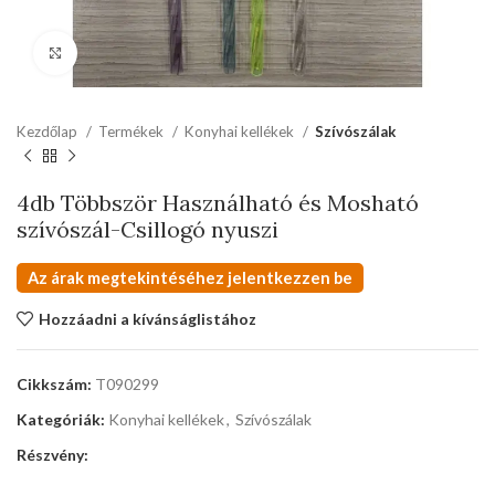
kattints a kinagyításhoz
Kezdőlap
Termékek
Konyhai kellékek
Szívószálak
4db Többször Használható és Mosható
szívószál-Csillogó nyuszi
Az árak megtekintéséhez jelentkezzen be
Hozzáadni a kívánságlistához
Cikkszám:
T090299
Kategóriák:
Konyhai kellékek
,
Szívószálak
Részvény: