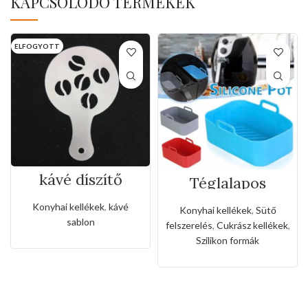
KAPCSOLÓDÓ TERMÉKEK
ELFOGYOTT
kávé díszítő
Téglalapos
sablon(labda
szilikon forma
forma)
forró levegős
Konyhai kellékek
,
kávé
Konyhai kellékek
,
Sütő
sütőhöz
sablon
felszerelés
,
Cukrász kellékek
,
Szilikon formák