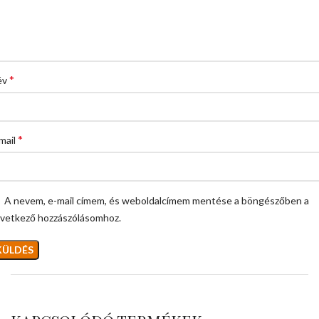
*
év
*
mail
A nevem, e-mail címem, és weboldalcímem mentése a böngészőben a
vetkező hozzászólásomhoz.