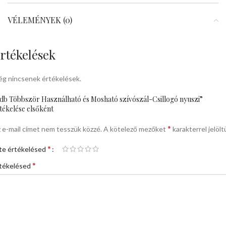
VÉLEMÉNYEK (0)
rtékelések
g nincsenek értékelések.
db Többször Használható és Mosható szívószál-Csillogó nyuszi”
tékelése elsőként
*
 e-mail címet nem tesszük közzé.
A kötelező mezőket
karakterrel jelölt
*
te értékelésed
*
tékelésed