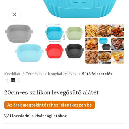
kattints a kinagyításhoz
Kezdőlap
Termékek
Konyhai kellékek
Sütő felszerelés
20cm-es szilikon levegősütő alátét
Az árak megtekintéséhez jelentkezzen be
Hozzáadni a kívánságlistához