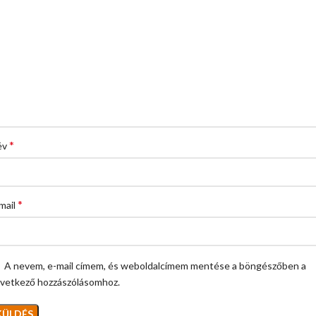
*
év
*
mail
A nevem, e-mail címem, és weboldalcímem mentése a böngészőben a
vetkező hozzászólásomhoz.