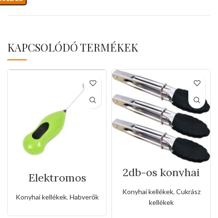
KAPCSOLÓDÓ TERMÉKEK
2db-os konyhai
Elektromos
szilikon csipesz
habverő
rozsdamentes
Konyhai kellékek
,
Cukrász
fogóval
Konyhai kellékek
,
Habverők
kellékek