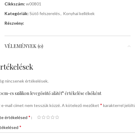
Cikkszám:
w00801
Kategóriák:
Sütő felszerelés
,
Konyhai kellékek
Részvény:
VÉLEMÉNYEK (0)
rtékelések
g nincsenek értékelések.
0cm-es szilikon levegősütő alátét” értékelése elsőként
*
 e-mail címet nem tesszük közzé.
A kötelező mezőket
karakterrel jelölt
*
te értékelésed
*
tékelésed