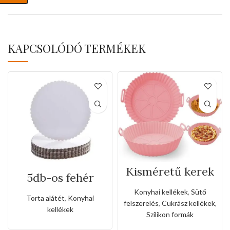
KAPCSOLÓDÓ TERMÉKEK
Kisméretű kerek
5db-os fehér
szilikon
kerek csipkés
levegősütő
Konyhai kellékek
,
Sütő
tortaalátét
forma,alátét
Torta alátét
,
Konyhai
felszerelés
,
Cukrász kellékek
,
kellékek
Szilikon formák