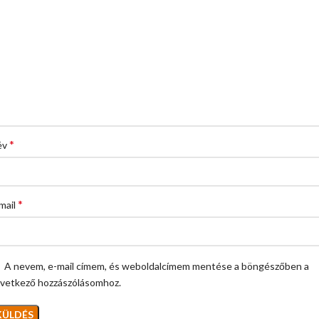
*
év
*
mail
A nevem, e-mail címem, és weboldalcímem mentése a böngészőben a
vetkező hozzászólásomhoz.