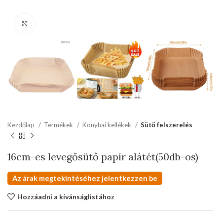
kattints a kinagyításhoz
Kezdőlap
Termékek
Konyhai kellékek
Sütő felszerelés
16cm-es levegősütő papír alátét(50db-os)
Az árak megtekintéséhez jelentkezzen be
Hozzáadni a kívánságlistához