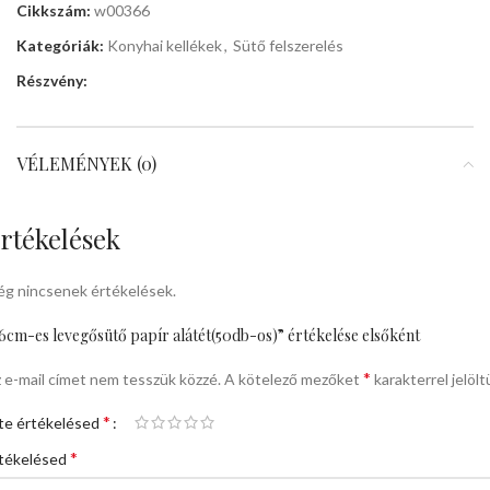
Cikkszám:
w00366
Kategóriák:
Konyhai kellékek
,
Sütő felszerelés
Részvény:
VÉLEMÉNYEK (0)
rtékelések
g nincsenek értékelések.
6cm-es levegősütő papír alátét(50db-os)” értékelése elsőként
*
 e-mail címet nem tesszük közzé.
A kötelező mezőket
karakterrel jelölt
*
te értékelésed
*
tékelésed