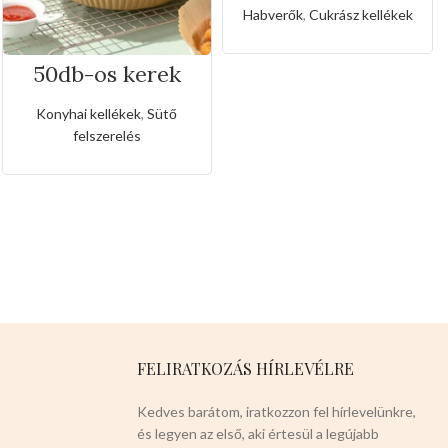
Habverők
,
Cukrász kellékek
50db-os kerek
forrólevegős
sütőpapír(Nagy
Konyhai kellékek
,
Sütő
méret)
felszerelés
FELIRATKOZÁS HÍRLEVÉLRE
Kedves barátom, iratkozzon fel hírlevelünkre,
és legyen az első, aki értesül a legújabb