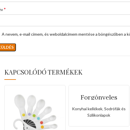
*
év
A nevem, e-mail címem, és weboldalcímem mentése a böngészőben a k
KAPCSOLÓDÓ TERMÉKEK
Forgónyeles
galvanizált
szilikon sodrófa-
Konyhai kellékek
,
Sodrófák és
50×6,3cm
Szilikonlapok