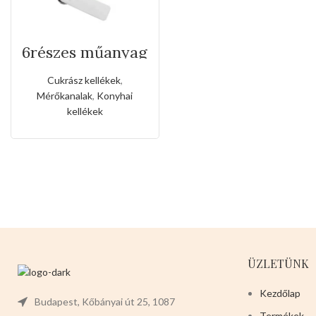
6részes műanyag
mérőkanál szett
Cukrász kellékek
,
Mérőkanalak
,
Konyhai
kellékek
ÜZLETÜNK
Kezdőlap
Budapest, Kőbányai út 25, 1087
Termékek