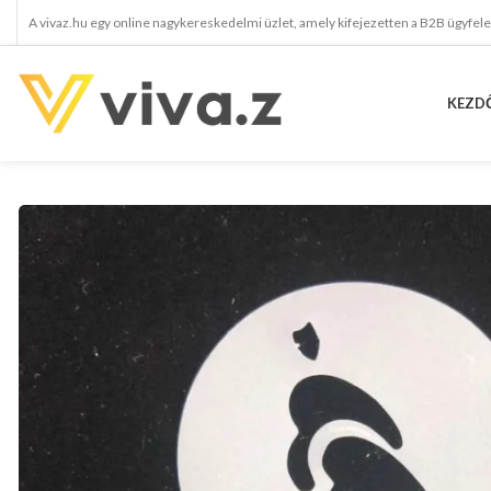
A vivaz.hu egy online nagykereskedelmi üzlet, amely kifejezetten a B2B ügyfel
KEZD