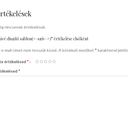
rtékelések
g nincsenek értékelések.
ávé díszítő sablon(>–szív–>)” értékelése elsőként
*
 e-mail címet nem tesszük közzé.
A kötelező mezőket
karakterrel jelölt
*
te értékelésed
*
tékelésed