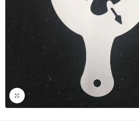
kattints a kinagyításhoz