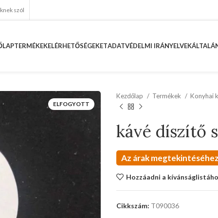
eknek szól
ŐLAP
TERMÉKEK
ELÉRHETŐSÉGEKET
ADATVÉDELMI IRÁNYELVEK
ÁLTALÁN
Kezdőlap
Termékek
Konyhai 
ELFOGYOTT
kávé díszítő 
Az árak megtekintéséhez
Hozzáadni a kívánságlistáh
Cikkszám:
T090036