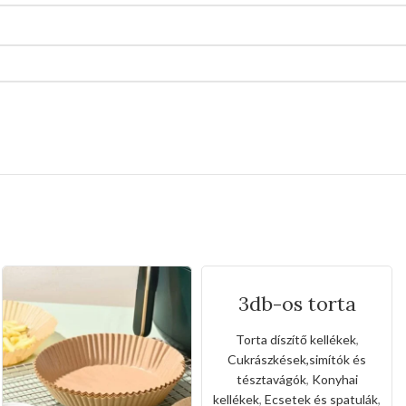
3db-os torta
díszítő
eszköz(habverő,si
Torta díszítő kellékek
,
mítókés,szilikon
Cukrászkések,simítók és
kefe)
tésztavágók
,
Konyhai
kellékek
,
Ecsetek és spatulák
,