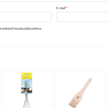
*
E-mail
övetkező hozzászólásomhoz.