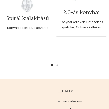
2.0-ás konyhai
ecset
Spirál kialakítású
kézi habverő
Konyhai kellékek
,
Ecsetek és
spatulák
,
Cukrász kellékek
Konyhai kellékek
,
Habverők
FIÓKOM
Rendeléseim
Címek