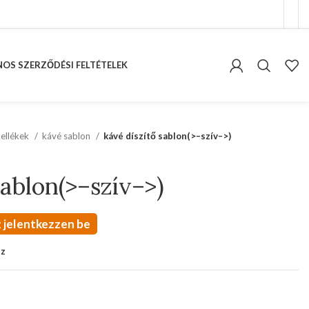
OS SZERZŐDÉSI FELTÉTELEK
kellékek
kávé sablon
kávé díszítő sablon(>–szív–>)
sablon(>–szív–>)
 jelentkezzen be
oz