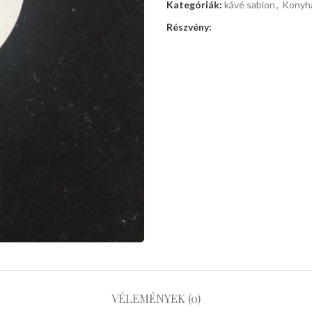
Kategóriák:
kávé sablon
,
Konyha
Részvény:
VÉLEMÉNYEK (0)